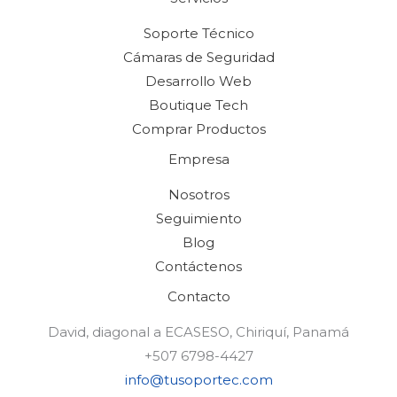
Soporte Técnico
Cámaras de Seguridad
Desarrollo Web
Boutique Tech
Comprar Productos
Empresa
Nosotros
Seguimiento
Blog
Contáctenos
Contacto
David, diagonal a ECASESO, Chiriquí, Panamá
+507 6798-4427
info@tusoportec.com