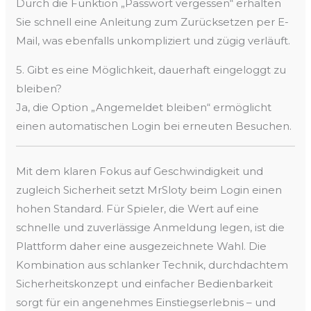
Durch die Funktion „Passwort vergessen“ erhalten
Sie schnell eine Anleitung zum Zurücksetzen per E-
Mail, was ebenfalls unkompliziert und zügig verläuft.
5. Gibt es eine Möglichkeit, dauerhaft eingeloggt zu
bleiben?
Ja, die Option „Angemeldet bleiben“ ermöglicht
einen automatischen Login bei erneuten Besuchen.
Mit dem klaren Fokus auf Geschwindigkeit und
zugleich Sicherheit setzt MrSloty beim Login einen
hohen Standard. Für Spieler, die Wert auf eine
schnelle und zuverlässige Anmeldung legen, ist die
Plattform daher eine ausgezeichnete Wahl. Die
Kombination aus schlanker Technik, durchdachtem
Sicherheitskonzept und einfacher Bedienbarkeit
sorgt für ein angenehmes Einstiegserlebnis – und