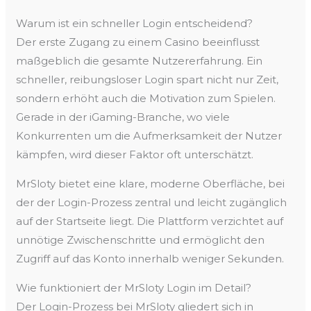
Warum ist ein schneller Login entscheidend?
Der erste Zugang zu einem Casino beeinflusst
maßgeblich die gesamte Nutzererfahrung. Ein
schneller, reibungsloser Login spart nicht nur Zeit,
sondern erhöht auch die Motivation zum Spielen.
Gerade in der iGaming-Branche, wo viele
Konkurrenten um die Aufmerksamkeit der Nutzer
kämpfen, wird dieser Faktor oft unterschätzt.
MrSloty bietet eine klare, moderne Oberfläche, bei
der der Login-Prozess zentral und leicht zugänglich
auf der Startseite liegt. Die Plattform verzichtet auf
unnötige Zwischenschritte und ermöglicht den
Zugriff auf das Konto innerhalb weniger Sekunden.
Wie funktioniert der MrSloty Login im Detail?
Der Login-Prozess bei MrSloty gliedert sich in