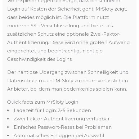
Viele Spieler hegen die Sorge, dass ein schneller
Login auf Kosten der Sicherheit geht. MrSloty zeigt,
dass beides möglich ist. Die Plattform nutzt
moderne SSL-Verschlüsselung und bietet als
zusätzlichen Schutz eine optionale Zwei-Faktor-
Authentifizierung. Diese wird ohne großen Aufwand
eingerichtet und beeinträchtigt nicht die
Geschwindigkeit des Logins.
Der nahtlose Übergang zwischen Schnelligkeit und
Datenschutz macht MrSloty zu einem verlässlichen
Anbieter, bei dem man bedenkenlos spielen kann.
Quick facts zum MrSloty Login
Ladezeit für Login: 3-5 Sekunden
Zwei-Faktor-Authentifizierung verfügbar
Einfaches Passwort-Reset bei Problemen
Automatisches Einloggen bei Auswahl