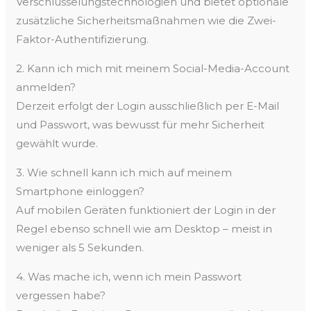
Verschlüsselungstechnologien und bietet optionale
zusätzliche Sicherheitsmaßnahmen wie die Zwei-
Faktor-Authentifizierung.
2. Kann ich mich mit meinem Social-Media-Account
anmelden?
Derzeit erfolgt der Login ausschließlich per E-Mail
und Passwort, was bewusst für mehr Sicherheit
gewählt wurde.
3. Wie schnell kann ich mich auf meinem
Smartphone einloggen?
Auf mobilen Geräten funktioniert der Login in der
Regel ebenso schnell wie am Desktop – meist in
weniger als 5 Sekunden.
4. Was mache ich, wenn ich mein Passwort
vergessen habe?