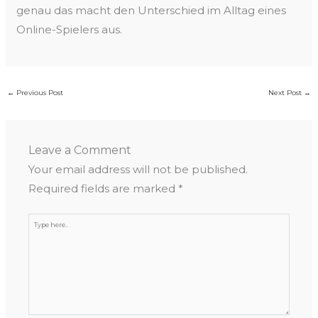
genau das macht den Unterschied im Alltag eines
Online-Spielers aus.
←
Previous Post
Next Post
→
Leave a Comment
Your email address will not be published.
Required fields are marked
*
Type
here..