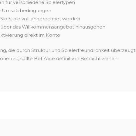
en für verschiedene Spielertypen
te Umsatzbedingungen
n Slots, die voll angerechnet werden
e über das Willkommensangebot hinausgehen
ktivierung direkt im Konto
g, die durch Struktur und Spielerfreundlichkeit überzeug
en ist, sollte Bet Alice definitiv in Betracht ziehen.