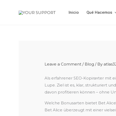
Skip
to
Inicio
Qué Hacemos
content
Leave a Comment
/
Blog
/ By
atlas
Als erfahrener SEO-Kopiraʏter mit 
Lupe. Ziel ist es, klar, strukturier
davon profitieren können – ohne 
Welche Bonusarten bietet Bet Alice
Bet Alice überzeugt mit einer vielse