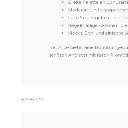
Breite Palette an Bonusart
Moderate und transparen
Faire Spielregeln mit viele
Regelmäßige Aktionen, di
Mobile Boni und einfache A
Bet Alice bietet eine Bonusumgebun
seriösen Anbieter mit fairen Promotion
←
Previous Post