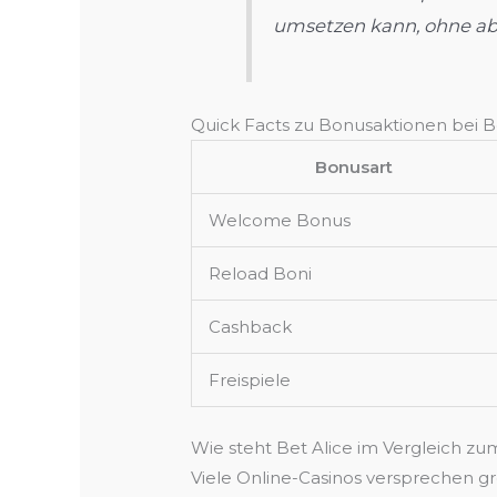
umsetzen kann, ohne abs
Quick Facts zu Bonusaktionen bei B
Bonusart
Welcome Bonus
Reload Boni
Cashback
Freispiele
Wie steht Bet Alice im Vergleich zu
Viele Online-Casinos versprechen 