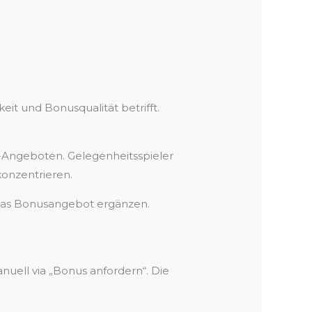
eit und Bonusqualität betrifft.
ck-Angeboten. Gelegenheitsspieler
konzentrieren.
e das Bonusangebot ergänzen.
uell via „Bonus anfordern“. Die