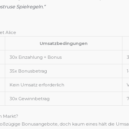
truse Spielregeln.“
et Alice
Umsatzbedingungen
30x Einzahlung + Bonus
35x Bonusbetrag
Kein Umsatz erforderlich
V
30x Gewinnbetrag
m Markt?
großzügige Bonusangebote, doch kaum eines hält die Ums