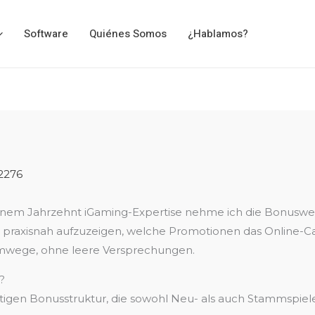
Software
Quiénes Somos
¿Hablamos?
32276
einem Jahrzehnt iGaming-Expertise nehme ich die Bonuswel
t und praxisnah aufzuzeigen, welche Promotionen das Online-
Umwege, ohne leere Versprechungen.
?
itigen Bonusstruktur, die sowohl Neu- als auch Stammspieler