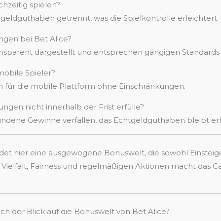
hzeitig spielen?
geldguthaben getrennt, was die Spielkontrolle erleichtert.
ngen bei Bet Alice?
sparent dargestellt und entsprechen gängigen Standards 
mobile Spieler?
h für die mobile Plattform ohne Einschränkungen.
ungen nicht innerhalb der Frist erfülle?
ndene Gewinne verfallen, das Echtgeldguthaben bleibt erh
indet hier eine ausgewogene Bonuswelt, die sowohl Einsteig
 Vielfalt, Fairness und regelmäßigen Aktionen macht das Ca
 der Blick auf die Bonuswelt von Bet Alice?