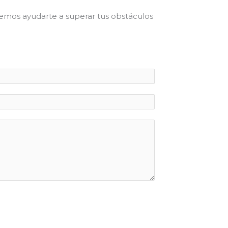
emos ayudarte a superar tus obstáculos