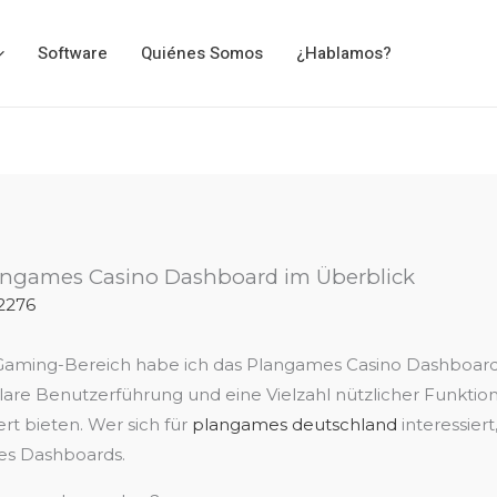
Software
Quiénes Somos
¿Hablamos?
langames Casino Dashboard im Überblick
32276
 iGaming-Bereich habe ich das Plangames Casino Dashboa
klare Benutzerführung und eine Vielzahl nützlicher Funktio
t bieten. Wer sich für
plangames deutschland
interessiert
des Dashboards.