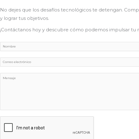
No dejes que los desafíos tecnológicos te detengan. Com
y lograr tus objetivos.
¡Contáctanos hoy y descubre cómo podemos impulsar tu m
N
a
M
E
m
e
m
e
n
M
a
*
s
e
i
a
n
l
j
s
*
e
a
N
j
a
e
m
*