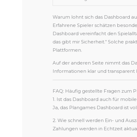
Warum lohnt sich das Dashboard aus
Erfahrene Spieler schätzen besonder
Dashboard vereinfacht den Spielallta
das gibt mir Sicherheit.“ Solche pra
Plattformen.
Auf der anderen Seite nimmt das Da
Informationen klar und transparent be
FAQ: Häufig gestellte Fragen zum 
1. Ist das Dashboard auch für mobile
Ja, das Plangames Dashboard ist vol
2. Wie schnell werden Ein- und Au
Zahlungen werden in Echtzeit aktuali