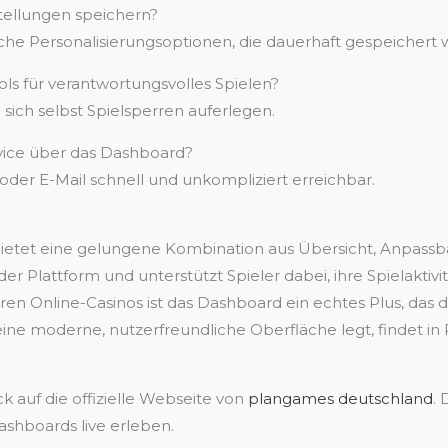
stellungen speichern?
che Personalisierungsoptionen, die dauerhaft gespeichert 
ols für verantwortungsvolles Spielen?
 sich selbst Spielsperren auferlegen.
vice über das Dashboard?
 oder E-Mail schnell und unkompliziert erreichbar.
tet eine gelungene Kombination aus Übersicht, Anpassbark
der Plattform und unterstützt Spieler dabei, ihre Spielaktiv
ren Online-Casinos ist das Dashboard ein echtes Plus, das 
 eine moderne, nutzerfreundliche Oberfläche legt, findet 
ick auf die offizielle Webseite von
plangames deutschland
. 
ashboards live erleben.