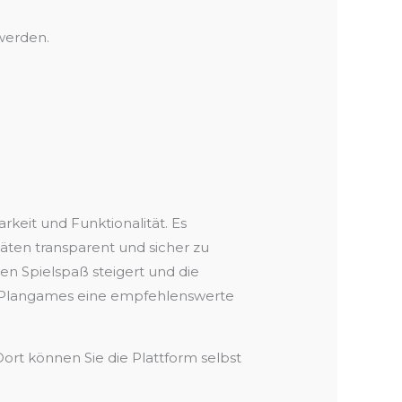
werden.
eit und Funktionalität. Es
itäten transparent und sicher zu
den Spielspaß steigert und die
in Plangames eine empfehlenswerte
Dort können Sie die Plattform selbst