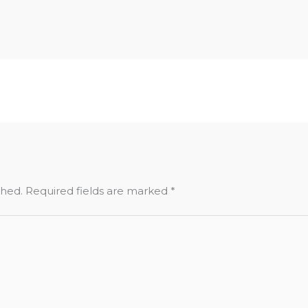
shed.
Required fields are marked
*