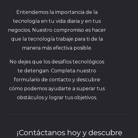
Entendemos la importancia de la
tecnología en tu vida diaria y en tus
negocios. Nuestro compromiso es hacer
que la tecnología trabaje para ti de la
manera más efectiva posible.
No dejes que los desafíos tecnológicos
te detengan. Completa nuestro
formulario de contacto y descubre
cómo podemos ayudarte a superar tus
obstáculos y lograr tus objetivos.
¡Contáctanos hoy y descubre