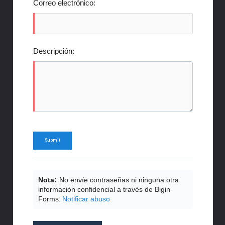
Correo electrónico:
Descripción:
Nota:
No envíe contraseñas ni ninguna otra
información confidencial a través de Bigin
Forms.
Notificar abuso