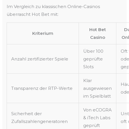
Im Vergleich zu klassischen Online-Casinos
überrascht Hot Bet mit:
Hot Bet
Du
Kriterium
Casino
Onl
Über 100
Oft
Anzahl zertifizierter Spiele
geprüfte
ode
Slots
gep
Klar
Häu
Transparenz der RTP-Werte
ausgewiesen
ode
im Spielblatt
Von eCOGRA
Sicherheit der
Unt
& iTech Labs
Zufallszahlengeneratoren
oft
geprüft