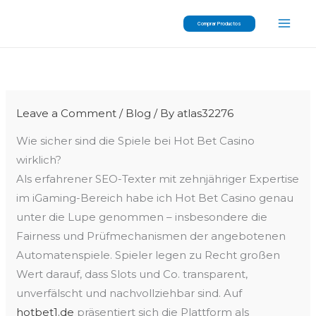
Skip
Comprar Productos
to
content
Leave a Comment
/
Blog
/ By
atlas32276
Wie sicher sind die Spiele bei Hot Bet Casino
wirklich?
Als erfahrener SEO-Texter mit zehnjähriger Expertise
im iGaming-Bereich habe ich Hot Bet Casino genau
unter die Lupe genommen – insbesondere die
Fairness und Prüfmechanismen der angebotenen
Automatenspiele. Spieler legen zu Recht großen
Wert darauf, dass Slots und Co. transparent,
unverfälscht und nachvollziehbar sind. Auf
hotbet1.de
präsentiert sich die Plattform als