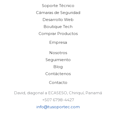
Soporte Técnico
Cámaras de Seguridad
Desarrollo Web
Boutique Tech
Comprar Productos
Empresa
Nosotros
Seguimiento
Blog
Contáctenos
Contacto
David, diagonal a ECASESO, Chiriquí, Panamá
+507 6798-4427
info@tusoportec.com