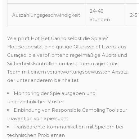
24-48
Auszahlungsgeschwindigkeit
2-5
Stunden
Wie prüft Hot Bet Casino selbst die Spiele?
Hot Bet besitzt eine gültige Glücksspiel-Lizenz aus
Curaçao, die verpflichtend regelmäßige Audits und
Sicherheitskontrollen umfasst. Intern agiert das
Team mit einem verantwortungsbewussten Ansatz,
der unter anderem beinhaltet:
Monitoring der Spielausgaben und
ungewöhnlicher Muster
Einbindung von Responsible Gambling Tools zur
Prävention von Spielsucht
Transparente Kommunikation mit Spielern bei
technischen Problemen