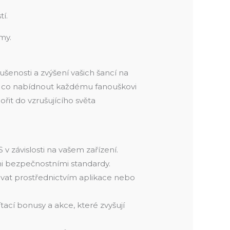
í.
my.
šenosti a zvýšení vašich šancí na
 co nabídnout každému fanouškovi
ořit do vzrušujícího světa
v závislosti na vašem zařízení.
i bezpečnostními standardy.
at prostřednictvím aplikace nebo
tací bonusy a akce, které zvyšují