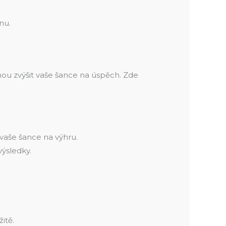
nu.
ou zvýšit vaše šance na úspěch. Zde
aše šance na výhru.
výsledky.
itě.