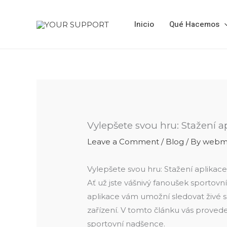
Skip
to
Inicio
Qué Hacemos
content
Vylepšete svou hru: Stažení a
Leave a Comment
/
Blog
/ By
webm
Vylepšete svou hru: Stažení aplikac
Ať už jste vášnivý fanoušek sportovn
aplikace vám umožní sledovat živé sp
zařízení. V tomto článku vás prove
sportovní nadšence.