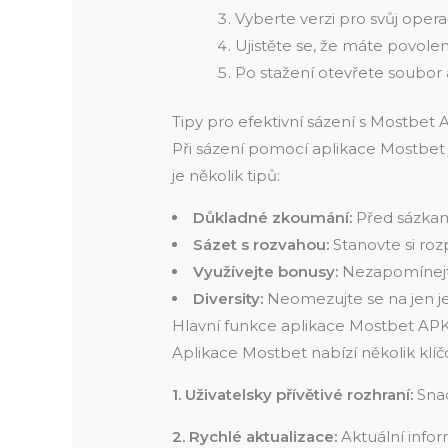
Vyberte verzi pro svůj oper
Ujistěte se, že máte povole
Po stažení otevřete soubor 
Tipy pro efektivní sázení s Mostbet
Při sázení pomocí aplikace Mostbet 
je několik tipů:
Důkladné zkoumání:
Před sázkami 
Sázet s rozvahou:
Stanovte si roz
Využívejte bonusy:
Nezapomínejte
Diversity:
Neomezujte se na jen jed
Hlavní funkce aplikace Mostbet AP
Aplikace Mostbet nabízí několik klíč
1. Uživatelsky přívětivé rozhraní:
Snad
2. Rychlé aktualizace:
Aktuální infor