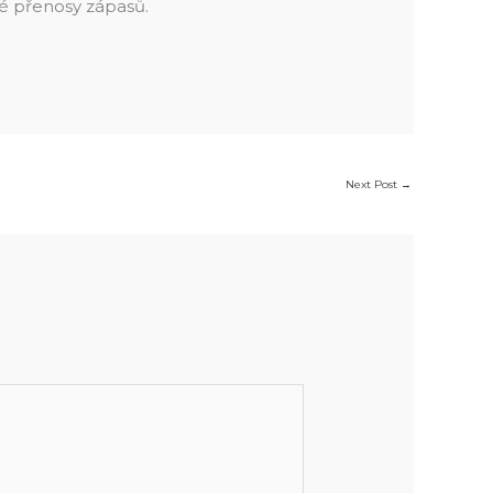
vé přenosy zápasů.
Next Post
→