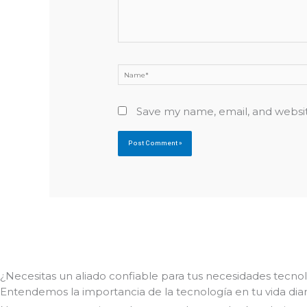
Name*
Save my name, email, and websit
¿Necesitas un aliado confiable para tus necesidades tecno
Entendemos la importancia de la tecnología en tu vida diar