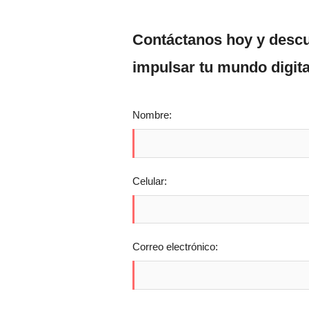
i
l
Contáctanos hoy y des
impulsar tu mundo digita
Nombre:
Celular:
Correo electrónico: