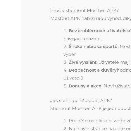
Proč si stáhnout Mostbet APK?
Mostbet APK nabízí řadu výhod, díky 
Bezproblémové uživatelské 
navigaci a sázení.
Široká nabídka sportů:
Mostb
výběr.
Živé vysílání:
Uživatelé mají
Bezpečnost a důvěryhodno
uživatelů.
Bonusy a akce:
Noví uživatel
Jak stáhnout Mostbet APK?
Stáhnout Mostbet APK je jednoduchý
Přejděte na oficiální webov
Na hlavní stránce najděte od