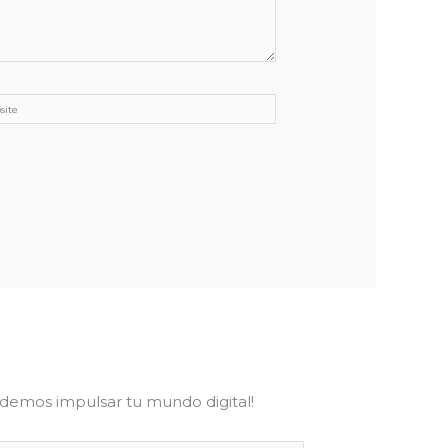
site
emos impulsar tu mundo digital!