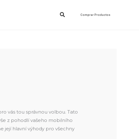
Search
Comprar Productos
pro vás tou správnou volbou. Tato
o vše z pohodlí vašeho mobilního
 její hlavní výhody pro všechny