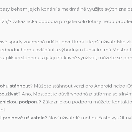
pasy během jejich konání a maximálně využijte svých znalost
je 24/7 zákaznická podpora pro jakékoli dotazy nebo problé
vé sporty znamená udělat první krok k lepší uživatelské zku
ů, jednoduchému ovládání a výhodným funkcím má Mostbet
k aplikaci stáhnout a jak ji efektivně využívat, můžete se pon
mohu stáhnout?
Můžete stáhnout verzi pro Android nebo iOS 
používat?
Ano, Mostbet je důvěryhodná platforma se silným
aznickou podporu?
Zákaznickou podporu můžete kontaktov
et.
i pro nové uživatele?
Noví uživatelé mohou často využít uví