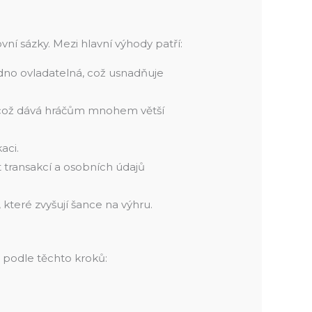
ní sázky. Mezi hlavní výhody patří:
nadno ovladatelná, což usnadňuje
, což dává hráčům mnohem větší
aci.
 transakcí a osobních údajů
 které zvyšují šance na výhru.
 podle těchto kroků: