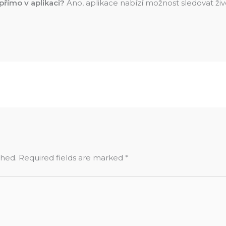
přímo v aplikaci?
Ano, aplikace nabízí možnost sledovat ži
shed.
Required fields are marked
*