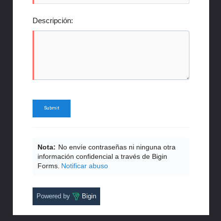
Descripción:
Nota:
No envíe contraseñas ni ninguna otra
información confidencial a través de Bigin
Forms.
Notificar abuso
Powered by
Bigin