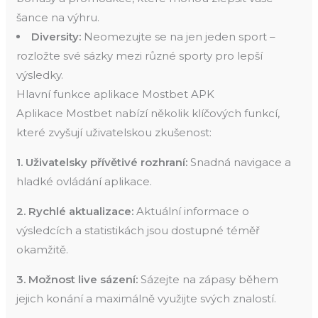
šance na výhru.
Diversity:
Neomezujte se na jen jeden sport –
rozložte své sázky mezi různé sporty pro lepší
výsledky.
Hlavní funkce aplikace Mostbet APK
Aplikace Mostbet nabízí několik klíčových funkcí,
které zvyšují uživatelskou zkušenost:
1. Uživatelsky přívětivé rozhraní:
Snadná navigace a
hladké ovládání aplikace.
2. Rychlé aktualizace:
Aktuální informace o
výsledcích a statistikách jsou dostupné téměř
okamžitě.
3. Možnost live sázení:
Sázejte na zápasy během
jejich konání a maximálně využijte svých znalostí.