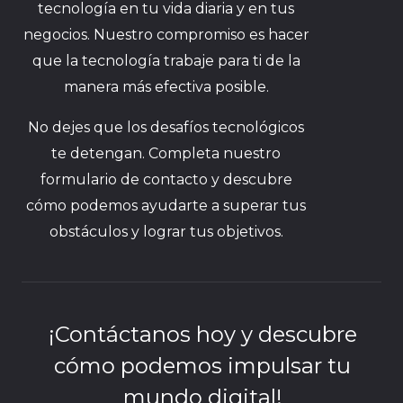
tecnología en tu vida diaria y en tus
negocios. Nuestro compromiso es hacer
que la tecnología trabaje para ti de la
manera más efectiva posible.
No dejes que los desafíos tecnológicos
te detengan. Completa nuestro
formulario de contacto y descubre
cómo podemos ayudarte a superar tus
obstáculos y lograr tus objetivos.
¡Contáctanos hoy y descubre
cómo podemos impulsar tu
mundo digital!