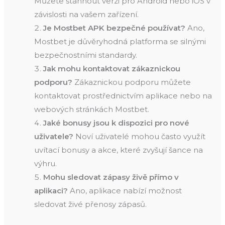
Můžete stáhnout verzi pro Android nebo iOS v
závislosti na vašem zařízení.
Je Mostbet APK bezpečné používat?
Ano,
Mostbet je důvěryhodná platforma se silnými
bezpečnostními standardy.
Jak mohu kontaktovat zákaznickou
podporu?
Zákaznickou podporu můžete
kontaktovat prostřednictvím aplikace nebo na
webových stránkách Mostbet.
Jaké bonusy jsou k dispozici pro nové
uživatele?
Noví uživatelé mohou často využít
uvítací bonusy a akce, které zvyšují šance na
výhru.
Mohu sledovat zápasy živě přímo v
aplikaci?
Ano, aplikace nabízí možnost
sledovat živé přenosy zápasů.