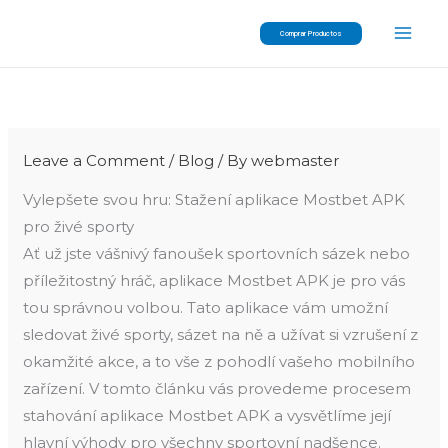
Skip
Comprar Productos
to
content
Leave a Comment
/
Blog
/ By
webmaster
Vylepšete svou hru: Stažení aplikace Mostbet APK
pro živé sporty
Ať už jste vášnivý fanoušek sportovních sázek nebo
příležitostný hráč, aplikace Mostbet APK je pro vás
tou správnou volbou. Tato aplikace vám umožní
sledovat živé sporty, sázet na ně a užívat si vzrušení z
okamžité akce, a to vše z pohodlí vašeho mobilního
zařízení. V tomto článku vás provedeme procesem
stahování aplikace Mostbet APK a vysvětlíme její
hlavní výhody pro všechny sportovní nadšence.