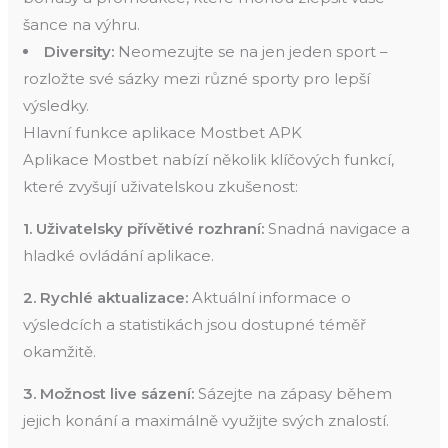
šance na výhru.
Diversity:
Neomezujte se na jen jeden sport –
rozložte své sázky mezi různé sporty pro lepší
výsledky.
Hlavní funkce aplikace Mostbet APK
Aplikace Mostbet nabízí několik klíčových funkcí,
které zvyšují uživatelskou zkušenost:
1. Uživatelsky přívětivé rozhraní:
Snadná navigace a
hladké ovládání aplikace.
2. Rychlé aktualizace:
Aktuální informace o
výsledcích a statistikách jsou dostupné téměř
okamžitě.
3. Možnost live sázení:
Sázejte na zápasy během
jejich konání a maximálně využijte svých znalostí.