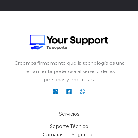
¡Creemos firmemente que la tecnología es una
herramienta poderosa al servicio de las
personas y empresas!
Servicios
Soporte Técnico
Cámaras de Seguridad