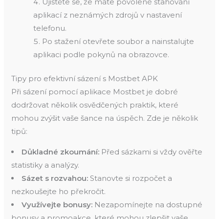
Ujistěte se, že máte povolené stahování
aplikací z neznámých zdrojů v nastavení
telefonu.
Po stažení otevřete soubor a nainstalujte
aplikaci podle pokynů na obrazovce.
Tipy pro efektivní sázení s Mostbet APK
Při sázení pomocí aplikace Mostbet je dobré
dodržovat několik osvědčených praktik, které
mohou zvýšit vaše šance na úspěch. Zde je několik
tipů:
Důkladné zkoumání:
Před sázkami si vždy ověřte
statistiky a analýzy.
Sázet s rozvahou:
Stanovte si rozpočet a
nezkoušejte ho překročit.
Využívejte bonusy:
Nezapomínejte na dostupné
bonusy a promoakce, které mohou zlepšit vaše