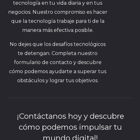
tecnología en tu vida diaria y en tus
negocios. Nuestro compromiso es hacer
que la tecnología trabaje para ti de la
manera más efectiva posible.
No dejes que los desafíos tecnológicos
te detengan. Completa nuestro
formulario de contacto y descubre
cómo podemos ayudarte a superar tus
obstáculos y lograr tus objetivos.
¡Contáctanos hoy y descubre
cómo podemos impulsar tu
mundo digital!