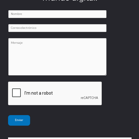
N
a
N
E
m
a
m
e
m
M
a
*
e
e
i
N
n
l
a
s
*
m
a
e
j
*
e
*
Enviar