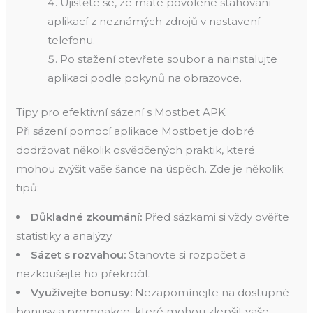
Ujistěte se, že máte povolené stahování
aplikací z neznámých zdrojů v nastavení
telefonu.
Po stažení otevřete soubor a nainstalujte
aplikaci podle pokynů na obrazovce.
Tipy pro efektivní sázení s Mostbet APK
Při sázení pomocí aplikace Mostbet je dobré
dodržovat několik osvědčených praktik, které
mohou zvýšit vaše šance na úspěch. Zde je několik
tipů:
Důkladné zkoumání:
Před sázkami si vždy ověřte
statistiky a analýzy.
Sázet s rozvahou:
Stanovte si rozpočet a
nezkoušejte ho překročit.
Využívejte bonusy:
Nezapomínejte na dostupné
bonusy a promoakce, které mohou zlepšit vaše