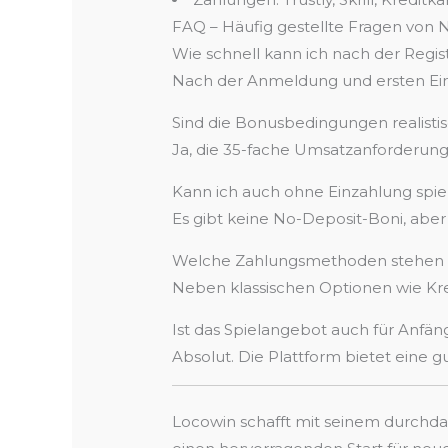
FAQ – Häufig gestellte Fragen von 
Wie schnell kann ich nach der Regis
Nach der Anmeldung und ersten Einza
Sind die Bonusbedingungen realisti
Ja, die 35-fache Umsatzanforderung i
Kann ich auch ohne Einzahlung spie
Es gibt keine No-Deposit-Boni, aber
Welche Zahlungsmethoden stehen f
Neben klassischen Optionen wie Kre
Ist das Spielangebot auch für Anfän
Absolut. Die Plattform bietet eine
Locowin schafft mit seinem durchda