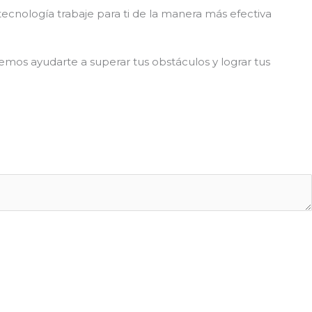
ecnología trabaje para ti de la manera más efectiva
os ayudarte a superar tus obstáculos y lograr tus