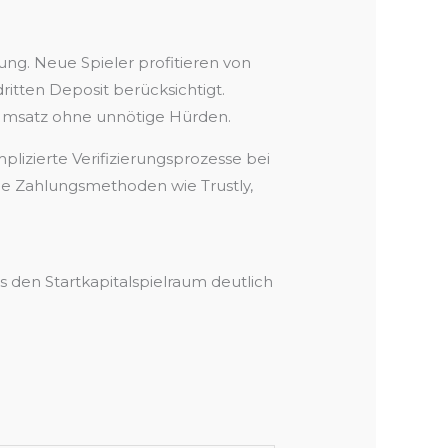
ung. Neue Spieler profitieren von
itten Deposit berücksichtigt.
n Umsatz ohne unnötige Hürden.
plizierte Verifizierungsprozesse bei
ene Zahlungsmethoden wie Trustly,
es den Startkapitalspielraum deutlich