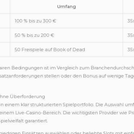
Umfang
100 % bis zu 300 €
35
50 % bis zu 200 €
35
50 Freispiele auf Book of Dead
35
iren Bedingungen ist im Vergleich zum Branchendurchschni
atzanforderungen stellen oder den Bonus auf wenige Tage
t ohne Überforderung
n einem klar strukturierten Spielportfolio. Die Auswahl umfa
u einem Live-Casino-Bereich. Die wichtigsten Provider wie P
ielvielfalt garantiert.
niedrigen Einsätzen auswählen oder beliebte Slots mit ein