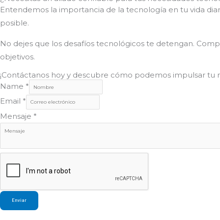
Entendemos la importancia de la tecnología en tu vida diar
posible.
No dejes que los desafíos tecnológicos te detengan. Comp
objetivos.
¡Contáctanos hoy y descubre cómo podemos impulsar tu m
Name
*
Email
*
Name
Mensaje
*
Mensaje
Email
Enviar