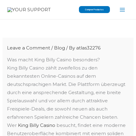
Skip
Comprar Productos
to
content
Leave a Comment
/
Blog
/ By
atlas32276
Was macht King Billy Casino besonders?
King Billy Casino zählt zweifellos zu den
bekanntesten Online-Casinos auf dem
deutschsprachigen Markt. Die Plattform überzeugt
durch eine ansprechende Gestaltung, eine breite
Spielauswahl und vor allem durch attraktive
Freispiele-Deals, die sowohl neuen als auch
erfahrenen Spielern zahlreiche Chancen bieten.
Wer
King Billy Casino
besucht, findet eine moderne
Benutzeroberfläche kombiniert mit einem soliden