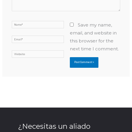
Name*
Save my name,
email, and website in
Email*
this browser for the
next time I comment.
Website
¿Necesitas un aliado