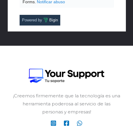
Forms.
Notificar abuso
Powered by
Bigin
¡Creemos firmemente que la tecnología es una
herramienta poderosa al servicio de las
personas y empresas!