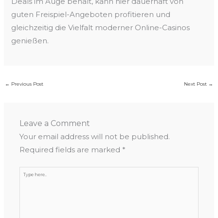
Deals im Auge behält, kann hier dauerhaft von
guten Freispiel-Angeboten profitieren und
gleichzeitig die Vielfalt moderner Online-Casinos
genießen.
←
Previous Post
Next Post
→
Leave a Comment
Your email address will not be published.
Required fields are marked
*
Type
here..