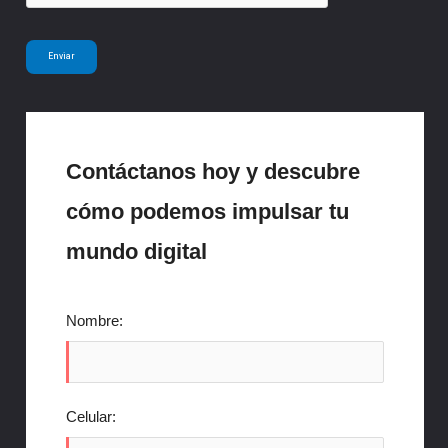
a
i
Enviar
l
Contáctanos hoy y descubre
cómo podemos impulsar tu
mundo digital
Nombre:
Celular: