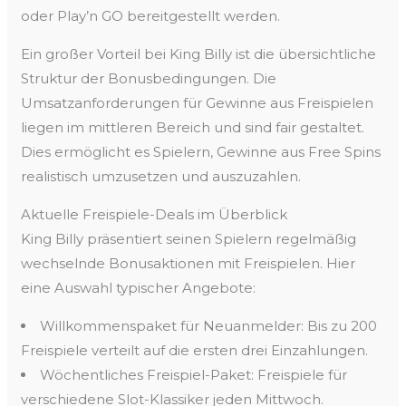
oder Play’n GO bereitgestellt werden.
Ein großer Vorteil bei King Billy ist die übersichtliche
Struktur der Bonusbedingungen. Die
Umsatzanforderungen für Gewinne aus Freispielen
liegen im mittleren Bereich und sind fair gestaltet.
Dies ermöglicht es Spielern, Gewinne aus Free Spins
realistisch umzusetzen und auszuzahlen.
Aktuelle Freispiele-Deals im Überblick
King Billy präsentiert seinen Spielern regelmäßig
wechselnde Bonusaktionen mit Freispielen. Hier
eine Auswahl typischer Angebote:
Willkommenspaket für Neuanmelder: Bis zu 200
Freispiele verteilt auf die ersten drei Einzahlungen.
Wöchentliches Freispiel-Paket: Freispiele für
verschiedene Slot-Klassiker jeden Mittwoch.