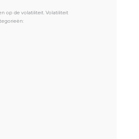
op de volatiliteit. Volatiliteit
ategorieën: