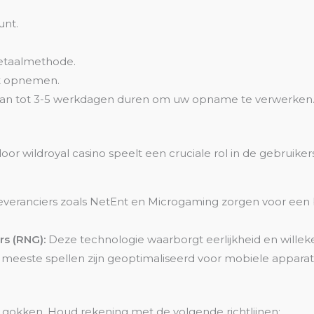
unt.
betaalmethode.
lt opnemen.
 kan tot 3-5 werkdagen duren om uw opname te verwerken
or wildroyal casino speelt een cruciale rol in de gebruiker
veranciers zoals NetEnt en Microgaming zorgen voor een
s (RNG):
Deze technologie waarborgt eerlijkheid en willeke
meeste spellen zijn geoptimaliseerd voor mobiele apparate
 gokken. Houd rekening met de volgende richtlijnen: