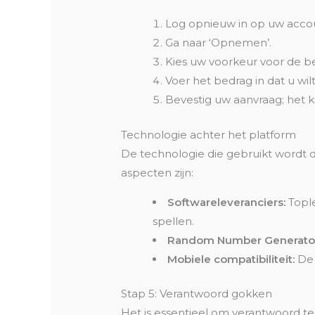
Log opnieuw in op uw acco
Ga naar ‘Opnemen’.
Kies uw voorkeur voor de 
Voer het bedrag in dat u wi
Bevestig uw aanvraag; het
Technologie achter het platform
De technologie die gebruikt wordt do
aspecten zijn:
Softwareleveranciers:
Tople
spellen.
Random Number Generator
Mobiele compatibiliteit:
De 
Stap 5: Verantwoord gokken
Het is essentieel om verantwoord te