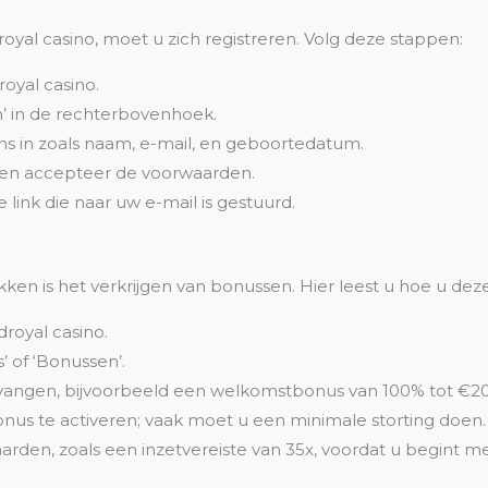
oyal casino, moet u zich registreren. Volg deze stappen:
oyal casino.
n’ in de rechterbovenhoek.
ns in zoals naam, e-mail, en geboortedatum.
 en accepteer de voorwaarden.
e link die naar uw e-mail is gestuurd.
ken is het verkrijgen van bonussen. Hier leest u hoe u dez
droyal casino.
’ of ‘Bonussen’.
ntvangen, bijvoorbeeld een welkomstbonus van 100% tot €2
onus te activeren; vaak moet u een minimale storting doen.
den, zoals een inzetvereiste van 35x, voordat u begint me