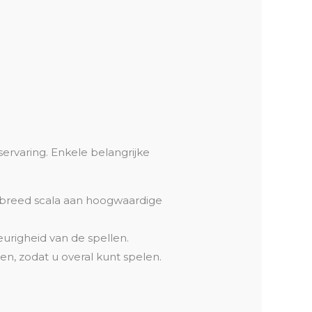
.
servaring. Enkele belangrijke
 breed scala aan hoogwaardige
urigheid van de spellen.
n, zodat u overal kunt spelen.