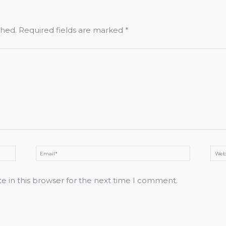
shed.
Required fields are marked
*
Email*
Web
e in this browser for the next time I comment.