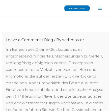
Skip
Comprar Productos
to
content
Leave a Comment
/
Blog
/ By
webmaster
Im Bereich des Online-Glücksspiels ist es
entscheidend, fundierte Entscheidungen zu treffen,
um langfristig erfolgreich zu sein. Das vegasino
casino bietet eine Vielzahl von Spielen, Boni und
Promotions, die auf den ersten Blick verlockend
erscheinen. Aber um wirklich das Beste aus Ihren
Einsätzen herauszuholen, sind eine kritische Analyse
der RTP (Return to Player), der Bonusbedingungen
und der Wettanforderungen unerlässlich. In diesem
Leitfaden erfahren Sie, wie Sie Ihre Gewinnchancen