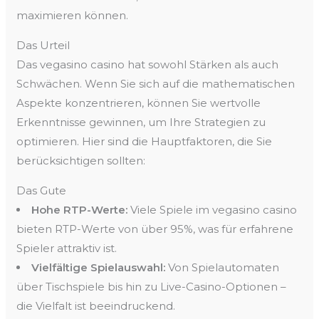
maximieren können.
Das Urteil
Das vegasino casino hat sowohl Stärken als auch
Schwächen. Wenn Sie sich auf die mathematischen
Aspekte konzentrieren, können Sie wertvolle
Erkenntnisse gewinnen, um Ihre Strategien zu
optimieren. Hier sind die Hauptfaktoren, die Sie
berücksichtigen sollten:
Das Gute
Hohe RTP-Werte:
Viele Spiele im vegasino casino
bieten RTP-Werte von über 95%, was für erfahrene
Spieler attraktiv ist.
Vielfältige Spielauswahl:
Von Spielautomaten
über Tischspiele bis hin zu Live-Casino-Optionen –
die Vielfalt ist beeindruckend.