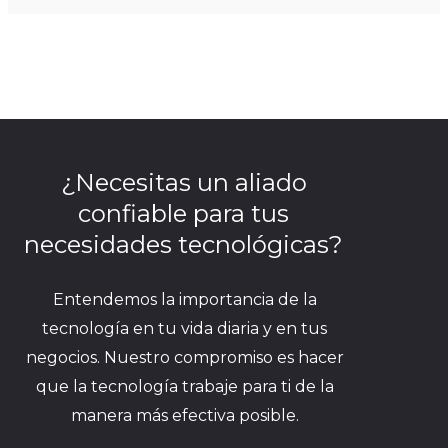
¿Necesitas un aliado
confiable para tus
necesidades tecnológicas?
Entendemos la importancia de la
tecnología en tu vida diaria y en tus
negocios. Nuestro compromiso es hacer
que la tecnología trabaje para ti de la
manera más efectiva posible.