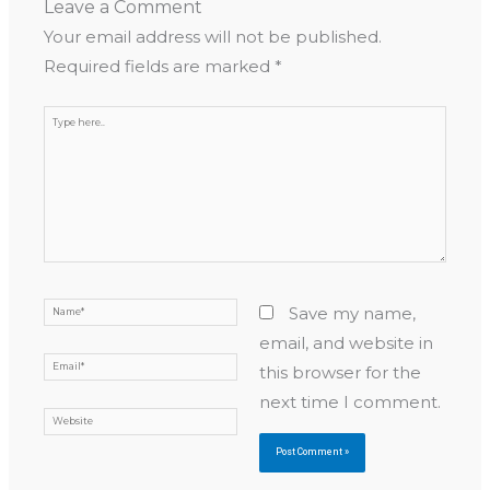
Leave a Comment
Your email address will not be published.
Required fields are marked
*
Type
here..
Name*
Save my name,
email, and website in
Email*
this browser for the
next time I comment.
Website