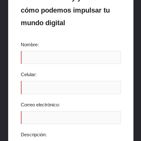
cómo podemos impulsar tu
mundo digital
Nombre:
Celular:
Correo electrónico:
Descripción: