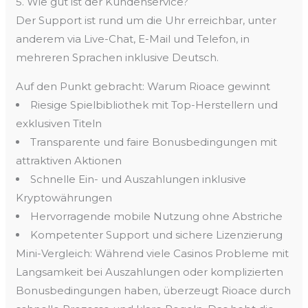
5. Wie gut ist der Kundenservice?
Der Support ist rund um die Uhr erreichbar, unter
anderem via Live-Chat, E-Mail und Telefon, in
mehreren Sprachen inklusive Deutsch.
Auf den Punkt gebracht: Warum Rioace gewinnt
Riesige Spielbibliothek mit Top-Herstellern und
exklusiven Titeln
Transparente und faire Bonusbedingungen mit
attraktiven Aktionen
Schnelle Ein- und Auszahlungen inklusive
Kryptowährungen
Hervorragende mobile Nutzung ohne Abstriche
Kompetenter Support und sichere Lizenzierung
Mini-Vergleich: Während viele Casinos Probleme mit
Langsamkeit bei Auszahlungen oder komplizierten
Bonusbedingungen haben, überzeugt Rioace durch