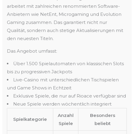
arbeitet mit zahlreichen renommierten Software-
Anbietern wie NetEnt, Microgaming und Evolution
Gaming zusammen. Das garantiert nicht nur
Qualität, sondern auch stetige Aktualisierungen mit
den neuesten Titeln.
Das Angebot umfasst:
Über 1.500 Spielautomaten von klassischen Slots
bis zu progressiven Jackpots
Live-Casino mit unterschiedlichen Tischspielen
und Game Shows in Echtzeit
Exklusive Spiele, die nur auf Rioace verfügbar sind
Neue Spiele werden wöchentlich integriert
Anzahl
Besonders
Spielkategorie
Spiele
beliebt