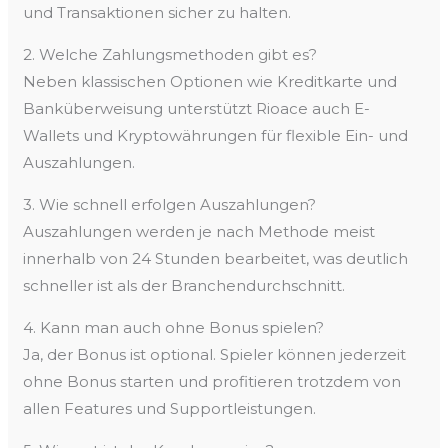
und Transaktionen sicher zu halten.
2. Welche Zahlungsmethoden gibt es?
Neben klassischen Optionen wie Kreditkarte und
Banküberweisung unterstützt Rioace auch E-
Wallets und Kryptowährungen für flexible Ein- und
Auszahlungen.
3. Wie schnell erfolgen Auszahlungen?
Auszahlungen werden je nach Methode meist
innerhalb von 24 Stunden bearbeitet, was deutlich
schneller ist als der Branchendurchschnitt.
4. Kann man auch ohne Bonus spielen?
Ja, der Bonus ist optional. Spieler können jederzeit
ohne Bonus starten und profitieren trotzdem von
allen Features und Supportleistungen.