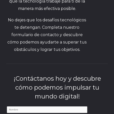
que la tecnología trabaje para ti de la
manera más efectiva posible.
No dejes que los desafíos tecnológicos
te detengan. Completa nuestro
formulario de contacto y descubre
cómo podemos ayudarte a superar tus
obstáculos y lograr tus objetivos.
¡Contáctanos hoy y descubre
cómo podemos impulsar tu
mundo digital!
N