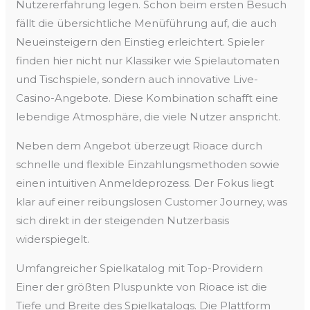
Nutzererfahrung legen. Schon beim ersten Besuch
fällt die übersichtliche Menüführung auf, die auch
Neueinsteigern den Einstieg erleichtert. Spieler
finden hier nicht nur Klassiker wie Spielautomaten
und Tischspiele, sondern auch innovative Live-
Casino-Angebote. Diese Kombination schafft eine
lebendige Atmosphäre, die viele Nutzer anspricht.
Neben dem Angebot überzeugt Rioace durch
schnelle und flexible Einzahlungsmethoden sowie
einen intuitiven Anmeldeprozess. Der Fokus liegt
klar auf einer reibungslosen Customer Journey, was
sich direkt in der steigenden Nutzerbasis
widerspiegelt.
Umfangreicher Spielkatalog mit Top-Providern
Einer der größten Pluspunkte von Rioace ist die
Tiefe und Breite des Spielkatalogs. Die Plattform