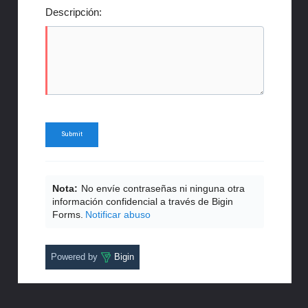
Descripción:
Nota:
No envíe contraseñas ni ninguna otra
información confidencial a través de Bigin
Forms.
Notificar abuso
Powered by
Bigin