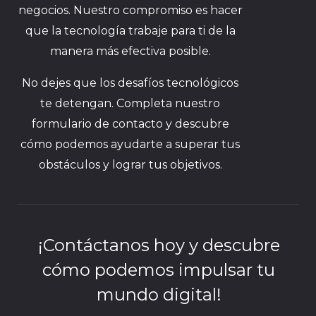
negocios. Nuestro compromiso es hacer
que la tecnología trabaje para ti de la
manera más efectiva posible.
No dejes que los desafíos tecnológicos
te detengan. Completa nuestro
formulario de contacto y descubre
cómo podemos ayudarte a superar tus
obstáculos y lograr tus objetivos.
¡Contáctanos hoy y descubre
cómo podemos impulsar tu
mundo digital!