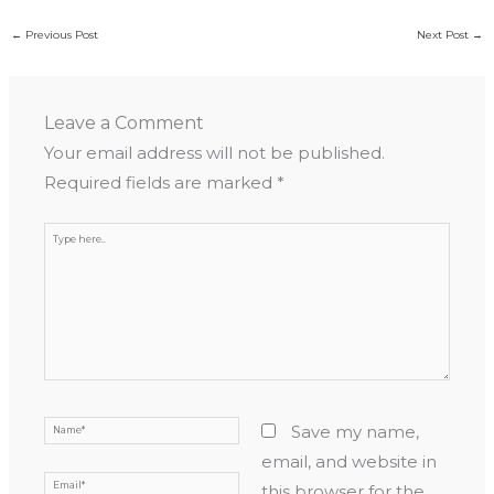
←
Previous Post
Next Post
→
Leave a Comment
Your email address will not be published.
Required fields are marked
*
Type
here..
Name*
Save my name,
email, and website in
Email*
this browser for the