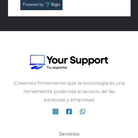
Powered by
Bigin
¡Creemos firmemente que la tecnología es una
herramienta poderosa al servicio de las
personas y empresas!
Servicios