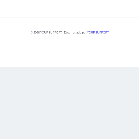
© 2026 YOUR SUPPORT | Desarrollado por
YOUR SUPPORT