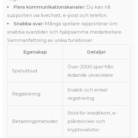
Flera kommunikationskanaler:
Du kan nå
supporten via livechatt, e-post och telefon.
Snabba svar:
Många spelare rapporterar om
snabba svarstider och hjälpsamma medarbetare.
Sammanfattning av unika funktioner
Egenskap
Detaljer
Över 2000 spel från
Spelutbud
ledande utvecklare
Snabb och enkel
Registrering
registrering
Stöd för kreditkort, e-
Betalningsmetoder
plånböcker och
kryptovalutor