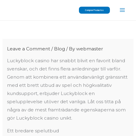
Skip
Comprar Productos
to
content
Leave a Comment
/
Blog
/ By
webmaster
Luckyblock casino har snabbt blivit en favorit bland
svenskar, och det finns flera anledningar till varför.
Genom att kombinera ett användarvänligt gränssnitt
med ett brett utbud av spel och högkvalitativ
kundsupport, erbjuder Luckyblock en
spelupplevelse utöver det vanliga. Låt oss titta på
några av de mest framträdande egenskaperna som
gör Luckyblock casino unikt.
Ett bredare spelutbud