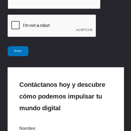
j
s
*
e
a
N
j
a
e
m
*
e
M
Enviar
e
n
s
a
Contáctanos hoy y descubre
j
cómo podemos impulsar tu
e
mundo digital
Nombre: