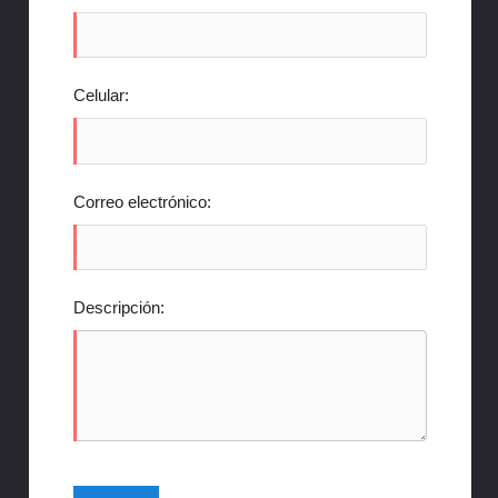
Celular:
Correo electrónico:
Descripción: