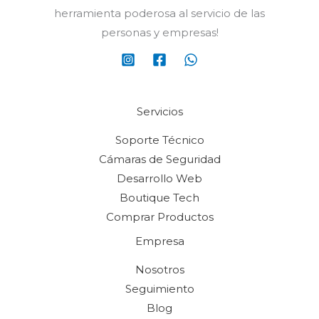
herramienta poderosa al servicio de las
personas y empresas!
Servicios
Soporte Técnico
Cámaras de Seguridad
Desarrollo Web
Boutique Tech
Comprar Productos
Empresa
Nosotros
Seguimiento
Blog