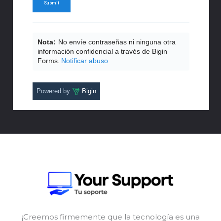
Nota:
No envíe contraseñas ni ninguna otra
información confidencial a través de Bigin
Forms.
Notificar abuso
Powered by
Bigin
¡Creemos firmemente que la tecnología es una