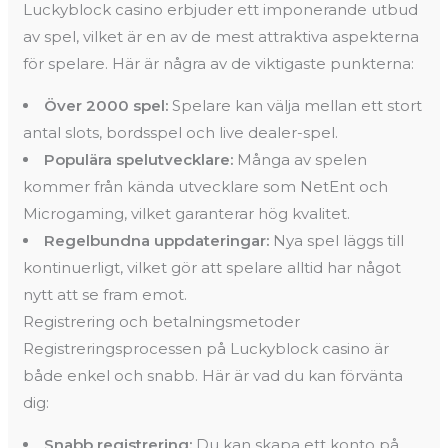
Luckyblock casino erbjuder ett imponerande utbud
av spel, vilket är en av de mest attraktiva aspekterna
för spelare. Här är några av de viktigaste punkterna:
Över 2000 spel:
Spelare kan välja mellan ett stort
antal slots, bordsspel och live dealer-spel.
Populära spelutvecklare:
Många av spelen
kommer från kända utvecklare som NetEnt och
Microgaming, vilket garanterar hög kvalitet.
Regelbundna uppdateringar:
Nya spel läggs till
kontinuerligt, vilket gör att spelare alltid har något
nytt att se fram emot.
Registrering och betalningsmetoder
Registreringsprocessen på Luckyblock casino är
både enkel och snabb. Här är vad du kan förvänta
dig:
Snabb registrering:
Du kan skapa ett konto på