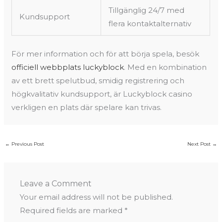
Tillgänglig 24/7 med
Kundsupport
flera kontaktalternativ
För mer information och för att börja spela, besök
officiell webbplats luckyblock
. Med en kombination
av ett brett spelutbud, smidig registrering och
högkvalitativ kundsupport, är Luckyblock casino
verkligen en plats där spelare kan trivas.
←
Previous Post
Next Post
→
Leave a Comment
Your email address will not be published.
Required fields are marked
*