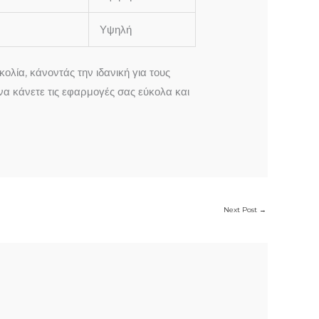
Υψηλή
ία, κάνοντάς την ιδανική για τους
να κάνετε τις εφαρμογές σας εύκολα και
Next Post
→