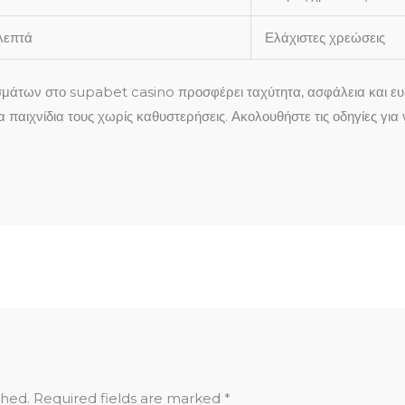
λεπτά
Ελάχιστες χρεώσεις
των στο supabet casino προσφέρει ταχύτητα, ασφάλεια και ευκολ
παιχνίδια τους χωρίς καθυστερήσεις. Ακολουθήστε τις οδηγίες για 
shed.
Required fields are marked
*