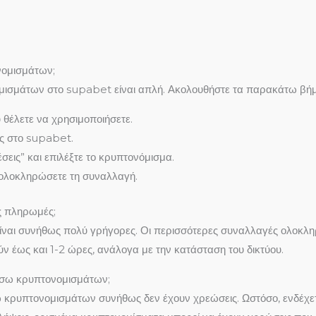
νομισμάτων;
ισμάτων στο supabet είναι απλή. Ακολουθήστε τα παρακάτω βήμ
 θέλετε να χρησιμοποιήσετε.
ας στο supabet.
σεις” και επιλέξτε το κρυπτονόμισμα.
α ολοκληρώσετε τη συναλλαγή.
ις πληρωμές;
αι συνήθως πολύ γρήγορες. Οι περισσότερες συναλλαγές ολοκληρ
ν έως και 1-2 ώρες, ανάλογα με την κατάσταση του δικτύου.
έσω κρυπτονομισμάτων;
ω κρυπτονομισμάτων συνήθως δεν έχουν χρεώσεις. Ωστόσο, ενδέχετ