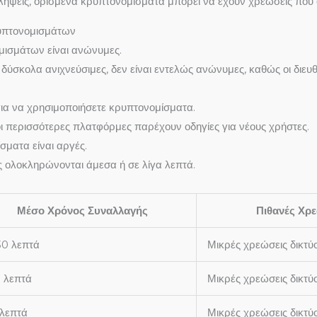
λήψεις, ορισμένα κρυπτονομίσματα μπορεί να έχουν χρεώσεις που σ
ρυπτονομισμάτων
ισμάτων είναι ανώνυμες.
ο δύσκολα ανιχνεύσιμες, δεν είναι εντελώς ανώνυμες, καθώς οι δι
για να χρησιμοποιήσετε κρυπτονομίσματα.
 οι περισσότερες πλατφόρμες παρέχουν οδηγίες για νέους χρήστες.
ματα είναι αργές.
 ολοκληρώνονται άμεσα ή σε λίγα λεπτά.
Μέσο Χρόνος Συναλλαγής
Πιθανές Χρ
30 λεπτά
Μικρές χρεώσεις δικτύ
5 λεπτά
Μικρές χρεώσεις δικτύ
 λεπτά
Μικρές χρεώσεις δικτύ