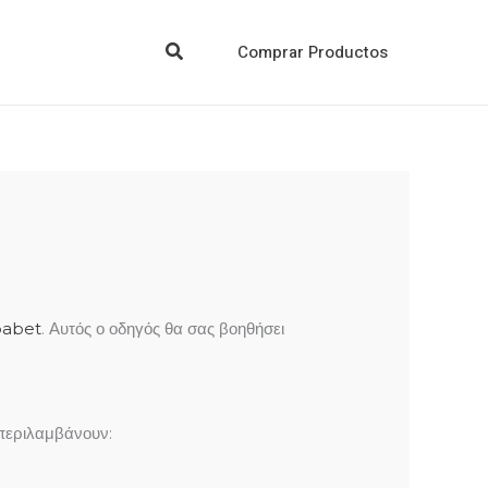
Search
Comprar Productos
pabet
. Αυτός ο οδηγός θα σας βοηθήσει
 περιλαμβάνουν: