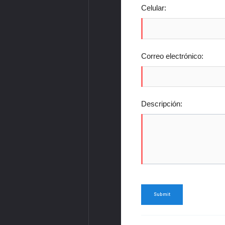
Celular:
Correo electrónico:
Descripción: