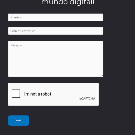
mundo digital!
N
a
E
m
m
e
E
M
a
*
m
e
i
a
n
l
i
s
*
l
a
*
j
*
e
*
Enviar