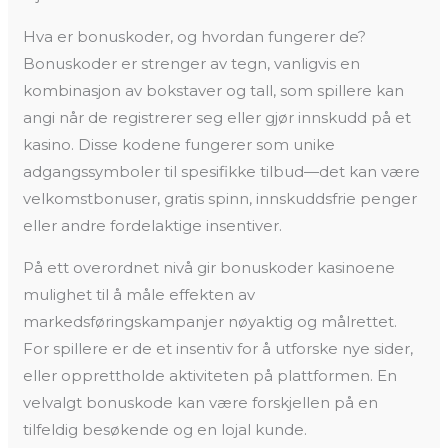
Hva er bonuskoder, og hvordan fungerer de?
Bonuskoder er strenger av tegn, vanligvis en
kombinasjon av bokstaver og tall, som spillere kan
angi når de registrerer seg eller gjør innskudd på et
kasino. Disse kodene fungerer som unike
adgangssymboler til spesifikke tilbud—det kan være
velkomstbonuser, gratis spinn, innskuddsfrie penger
eller andre fordelaktige insentiver.
På ett overordnet nivå gir bonuskoder kasinoene
mulighet til å måle effekten av
markedsføringskampanjer nøyaktig og målrettet.
For spillere er de et insentiv for å utforske nye sider,
eller opprettholde aktiviteten på plattformen. En
velvalgt bonuskode kan være forskjellen på en
tilfeldig besøkende og en lojal kunde.