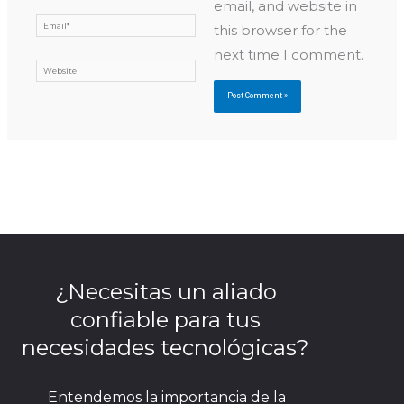
email, and website in
Email*
this browser for the
next time I comment.
Website
¿Necesitas un aliado
confiable para tus
necesidades tecnológicas?
Entendemos la importancia de la