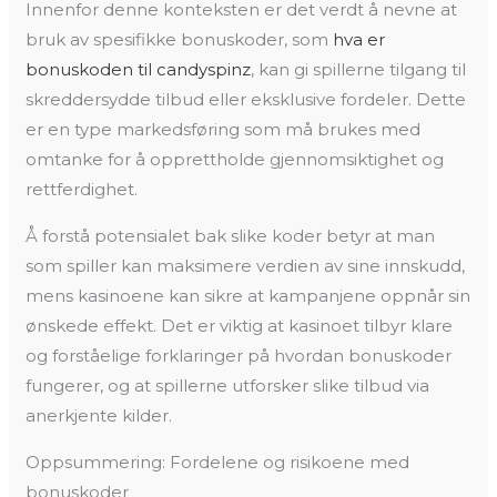
Innenfor denne konteksten er det verdt å nevne at
bruk av spesifikke bonuskoder, som
hva er
bonuskoden til candyspinz
, kan gi spillerne tilgang til
skreddersydde tilbud eller eksklusive fordeler. Dette
er en type markedsføring som må brukes med
omtanke for å opprettholde gjennomsiktighet og
rettferdighet.
Å forstå potensialet bak slike koder betyr at man
som spiller kan maksimere verdien av sine innskudd,
mens kasinoene kan sikre at kampanjene oppnår sin
ønskede effekt. Det er viktig at kasinoet tilbyr klare
og forståelige forklaringer på hvordan bonuskoder
fungerer, og at spillerne utforsker slike tilbud via
anerkjente kilder.
Oppsummering: Fordelene og risikoene med
bonuskoder