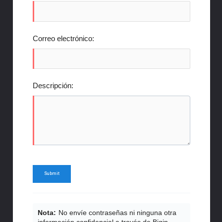
Correo electrónico:
Descripción:
Nota:
No envíe contraseñas ni ninguna otra