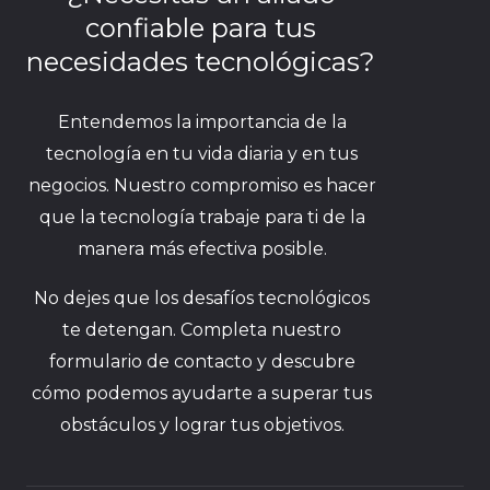
confiable para tus
necesidades tecnológicas?
Entendemos la importancia de la
tecnología en tu vida diaria y en tus
negocios. Nuestro compromiso es hacer
que la tecnología trabaje para ti de la
manera más efectiva posible.
No dejes que los desafíos tecnológicos
te detengan. Completa nuestro
formulario de contacto y descubre
cómo podemos ayudarte a superar tus
obstáculos y lograr tus objetivos.