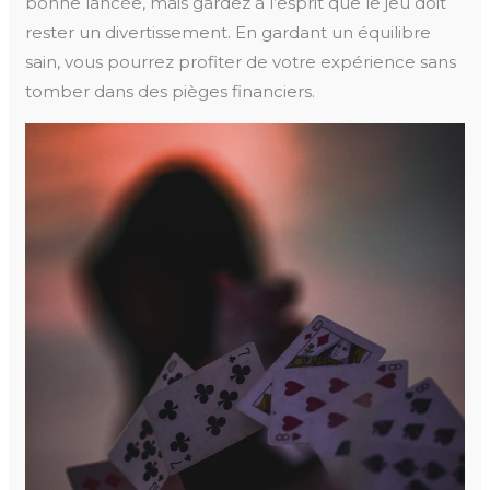
bonne lancée, mais gardez à l’esprit que le jeu doit
rester un divertissement. En gardant un équilibre
sain, vous pourrez profiter de votre expérience sans
tomber dans des pièges financiers.