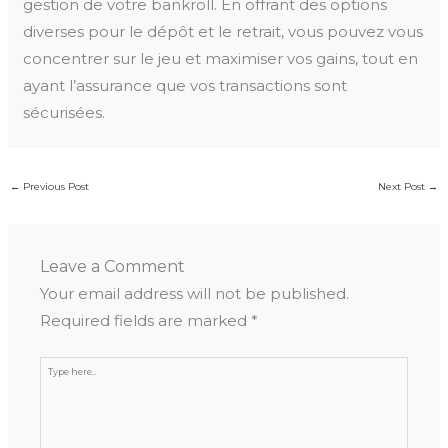
gestion de votre bankroll. En offrant des options
diverses pour le dépôt et le retrait, vous pouvez vous
concentrer sur le jeu et maximiser vos gains, tout en
ayant l’assurance que vos transactions sont
sécurisées.
←
Previous Post
Next Post
→
Leave a Comment
Your email address will not be published.
Required fields are marked
*
Type
here..