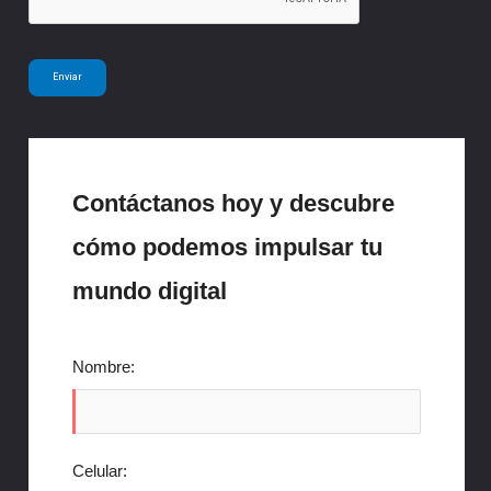
*
Enviar
Contáctanos hoy y descubre
cómo podemos impulsar tu
mundo digital
Nombre:
Celular: