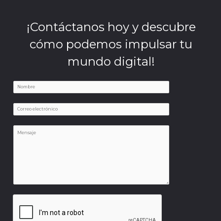
¡Contáctanos hoy y descubre
cómo podemos impulsar tu
mundo digital!
N
a
*
E
m
M
m
e
e
M
a
*
n
e
i
s
n
l
a
s
*
j
a
e
j
*
e