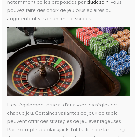
notamment celles proposées par
dudespin
, vous
pouvez faire des choix de jeu plus éclairés qui
augmentent vos chances de succès.
Il est également crucial d’analyser les règles de
chaque jeu. Certaines variantes de jeux de table
peuvent offrir des stratégies de jeu avantageuses.
Par exemple, au blackjack, l’utilisation de la stratégie