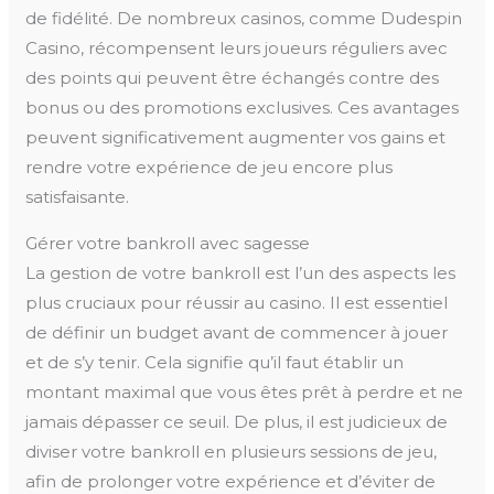
de fidélité. De nombreux casinos, comme Dudespin
Casino, récompensent leurs joueurs réguliers avec
des points qui peuvent être échangés contre des
bonus ou des promotions exclusives. Ces avantages
peuvent significativement augmenter vos gains et
rendre votre expérience de jeu encore plus
satisfaisante.
Gérer votre bankroll avec sagesse
La gestion de votre bankroll est l’un des aspects les
plus cruciaux pour réussir au casino. Il est essentiel
de définir un budget avant de commencer à jouer
et de s’y tenir. Cela signifie qu’il faut établir un
montant maximal que vous êtes prêt à perdre et ne
jamais dépasser ce seuil. De plus, il est judicieux de
diviser votre bankroll en plusieurs sessions de jeu,
afin de prolonger votre expérience et d’éviter de