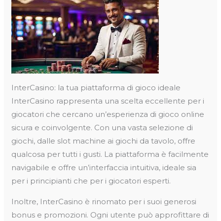
InterCasino: la tua piattaforma di gioco ideale
InterCasino rappresenta una scelta eccellente per i
giocatori che cercano un’esperienza di gioco online
sicura e coinvolgente. Con una vasta selezione di
giochi, dalle slot machine ai giochi da tavolo, offre
qualcosa per tutti i gusti. La piattaforma è facilmente
navigabile e offre un’interfaccia intuitiva, ideale sia
per i principianti che per i giocatori esperti.
Inoltre, InterCasino è rinomato per i suoi generosi
bonus e promozioni. Ogni utente può approfittare di