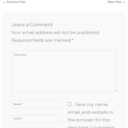
←
Previous Post
Next Post
→
Leave a Comment
Your email address will not be published.
Required fields are marked
*
Type
here..
Name*
Save my name,
email, and website in
Email*
this browser for the
next time I comment.