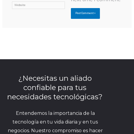
Website
¿Necesitas un aliado
confiable para tus
necesidades tecnológicas?
Entendemos la importancia de la
tecnología en tu vida diaria y en tus
negocios. Nuestro compromiso es hacer