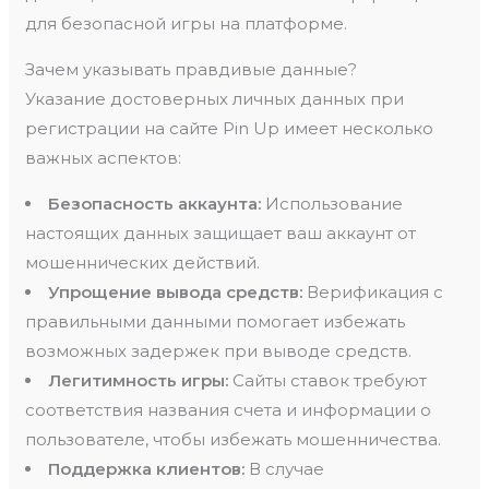
для безопасной игры на платформе.
Зачем указывать правдивые данные?
Указание достоверных личных данных при
регистрации на сайте Pin Up имеет несколько
важных аспектов:
Безопасность аккаунта:
Использование
настоящих данных защищает ваш аккаунт от
мошеннических действий.
Упрощение вывода средств:
Верификация с
правильными данными помогает избежать
возможных задержек при выводе средств.
Легитимность игры:
Сайты ставок требуют
соответствия названия счета и информации о
пользователе, чтобы избежать мошенничества.
Поддержка клиентов:
В случае