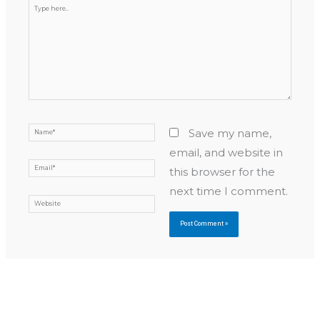
Type
here..
Name*
Save my name,
email, and website in
Email*
this browser for the
next time I comment.
Website