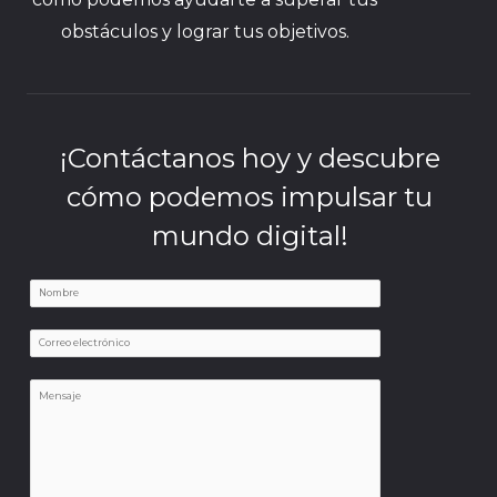
obstáculos y lograr tus objetivos.
¡Contáctanos hoy y descubre
cómo podemos impulsar tu
mundo digital!
N
a
E
E
m
m
m
e
a
M
a
*
i
e
i
l
n
l
*
s
*