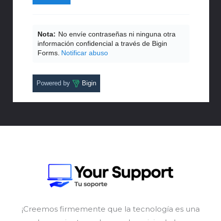
Nota:
No envíe contraseñas ni ninguna otra
información confidencial a través de Bigin
Forms.
Notificar abuso
Powered by
Bigin
¡Creemos firmemente que la tecnología es una