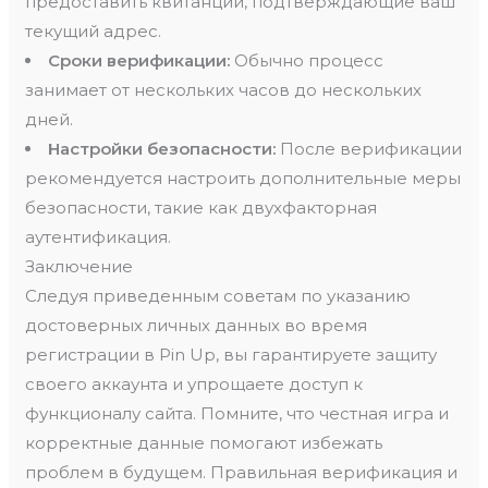
предоставить квитанции, подтверждающие ваш
текущий адрес.
Сроки верификации:
Обычно процесс
занимает от нескольких часов до нескольких
дней.
Настройки безопасности:
После верификации
рекомендуется настроить дополнительные меры
безопасности, такие как двухфакторная
аутентификация.
Заключение
Следуя приведенным советам по указанию
достоверных личных данных во время
регистрации в Pin Up, вы гарантируете защиту
своего аккаунта и упрощаете доступ к
функционалу сайта. Помните, что честная игра и
корректные данные помогают избежать
проблем в будущем. Правильная верификация и