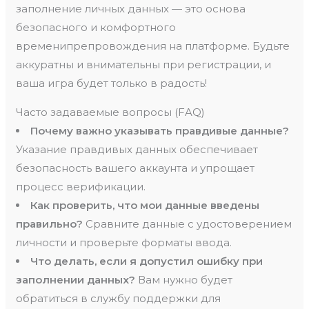
заполнение личных данных — это основа
безопасного и комфортного
временипрепровождения на платформе. Будьте
аккуратны и внимательны при регистрации, и
ваша игра будет только в радость!
Часто задаваемые вопросы (FAQ)
Почему важно указывать правдивые данные?
Указание правдивых данных обеспечивает
безопасность вашего аккаунта и упрощает
процесс верификации.
Как проверить, что мои данные введены
правильно?
Сравните данные с удостоверением
личности и проверьте форматы ввода.
Что делать, если я допустил ошибку при
заполнении данных?
Вам нужно будет
обратиться в службу поддержки для