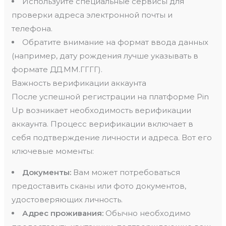
Используйте специальные сервисы для
проверки адреса электронной почты и
телефона.
Обратите внимание на формат ввода данных
(например, дату рождения лучше указывать в
формате ДД.ММ.ГГГГ).
Важность верификации аккаунта
После успешной регистрации на платформе Pin
Up возникает необходимость верификации
аккаунта. Процесс верификации включает в
себя подтверждение личности и адреса. Вот его
ключевые моменты:
Документы:
Вам может потребоваться
предоставить сканы или фото документов,
удостоверяющих личность.
Адрес проживания:
Обычно необходимо