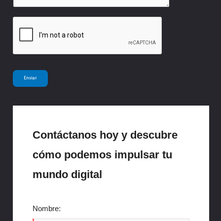
M
a
e
j
n
e
s
*
a
j
Enviar
e
Contáctanos hoy y descubre
cómo podemos impulsar tu
mundo digital
Nombre: