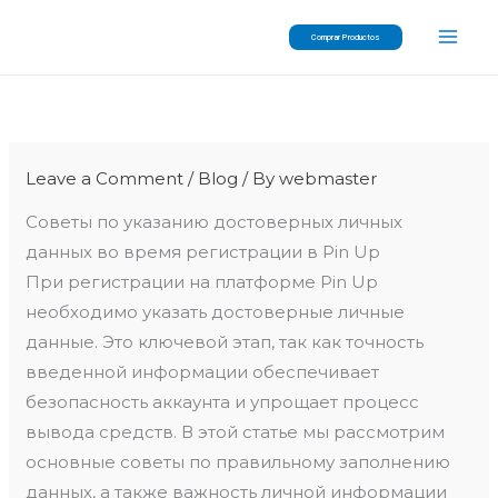
Skip
Comprar Productos
to
content
Leave a Comment
/
Blog
/ By
webmaster
Советы по указанию достоверных личных
данных во время регистрации в Pin Up
При регистрации на платформе Pin Up
необходимо указать достоверные личные
данные. Это ключевой этап, так как точность
введенной информации обеспечивает
безопасность аккаунта и упрощает процесс
вывода средств. В этой статье мы рассмотрим
основные советы по правильному заполнению
данных, а также важность личной информации