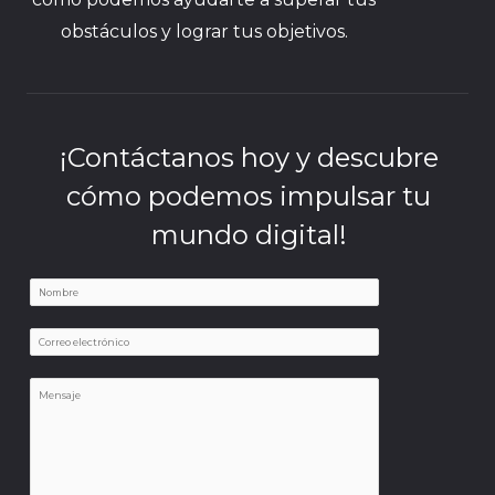
obstáculos y lograr tus objetivos.
¡Contáctanos hoy y descubre
cómo podemos impulsar tu
mundo digital!
N
a
N
E
m
a
m
e
m
M
a
*
e
e
i
*
n
l
E
s
*