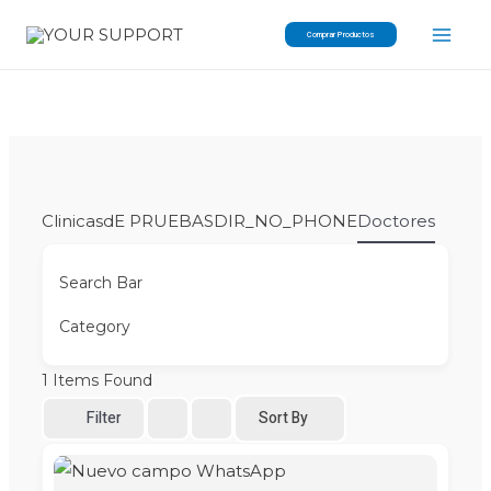
Skip
Comprar Productos
to
content
Clinicas
dE PRUEBAS
DIR_NO_PHONE
Doctores
Search Bar
Category
1
Items Found
Filter
Sort By