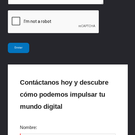
m
a
a
j
i
e
l
*
Enviar
Contáctanos hoy y descubre
cómo podemos impulsar tu
mundo digital
Nombre: