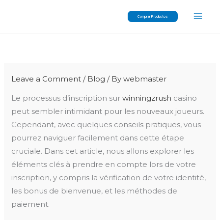
Skip
Comprar Productos
to
content
Leave a Comment
/
Blog
/ By
webmaster
Le processus d’inscription sur
winningzrush
casino
peut sembler intimidant pour les nouveaux joueurs.
Cependant, avec quelques conseils pratiques, vous
pourrez naviguer facilement dans cette étape
cruciale. Dans cet article, nous allons explorer les
éléments clés à prendre en compte lors de votre
inscription, y compris la vérification de votre identité,
les bonus de bienvenue, et les méthodes de
paiement.