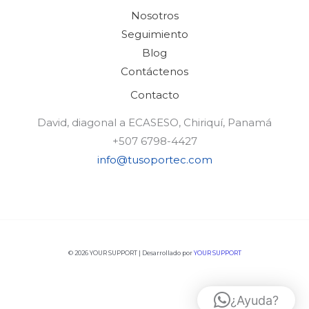
Nosotros
Seguimiento
Blog
Contáctenos
Contacto
David, diagonal a ECASESO, Chiriquí, Panamá
+507 6798-4427
info@tusoportec.com
© 2026 YOUR SUPPORT | Desarrollado por
YOUR SUPPORT
¿Ayuda?