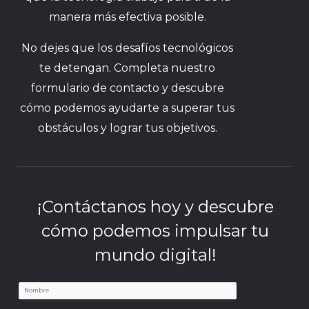
manera más efectiva posible.
No dejes que los desafíos tecnológicos
te detengan. Completa nuestro
formulario de contacto y descubre
cómo podemos ayudarte a superar tus
obstáculos y lograr tus objetivos.
¡Contáctanos hoy y descubre
cómo podemos impulsar tu
mundo digital!
N