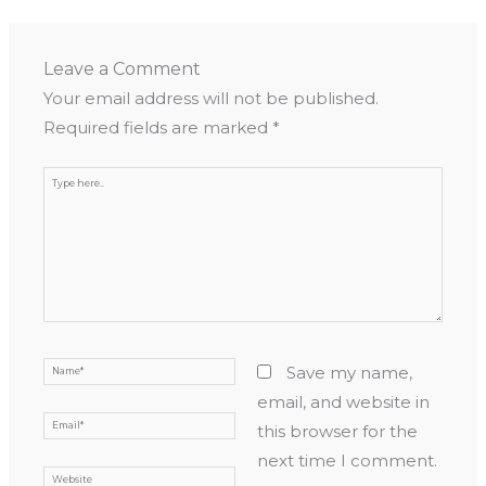
Leave a Comment
Your email address will not be published.
Required fields are marked
*
Type
here..
Name*
Save my name,
email, and website in
Email*
this browser for the
next time I comment.
Website