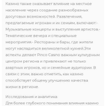
Казино также оказывает влияние на местное
население через создание разнообразных
досуговых возможностей. Развлечения,
предлагаемые игрокам и их семьям, включают:-
Музыкальные концерты и выступления артистов.-
Тематические вечера и специальные
мероприятия.- Рестораны и бары, где жители
могут насладиться великолепной кухней.Эти
аспекты делают Pinco Casino важным культурным
центром региона и привлекают не только
азартных игроков, но и семейные аудитории. В
связи с этим, важно отметить, как казино
способствует общему улучшению качества
жизни в регионе.
Исследования и аналитика
Для более глубокого понимания влияния казино