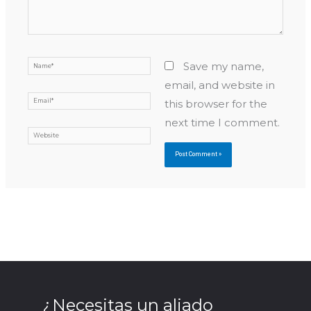
Name*
Save my name,
email, and website in
Email*
this browser for the
next time I comment.
Website
¿Necesitas un aliado