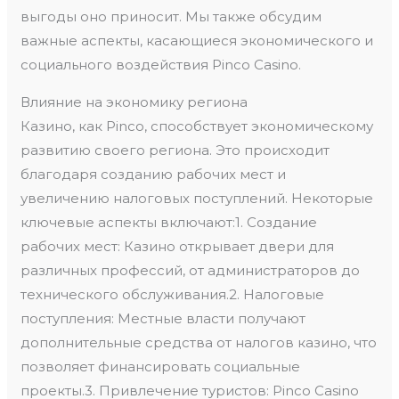
выгоды оно приносит. Мы также обсудим
важные аспекты, касающиеся экономического и
социального воздействия Pinco Casino.
Влияние на экономику региона
Казино, как Pinco, способствует экономическому
развитию своего региона. Это происходит
благодаря созданию рабочих мест и
увеличению налоговых поступлений. Некоторые
ключевые аспекты включают:1. Создание
рабочих мест: Казино открывает двери для
различных профессий, от администраторов до
технического обслуживания.2. Налоговые
поступления: Местные власти получают
дополнительные средства от налогов казино, что
позволяет финансировать социальные
проекты.3. Привлечение туристов: Pinco Casino