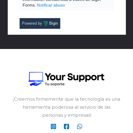
Forms.
Notificar abuso
Powered by
Bigin
¡Creemos firmemente que la tecnología es una
herramienta poderosa al servicio de las
personas y empresas!