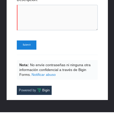
Nota:
No envíe contraseñas ni ninguna otra
información confidencial a través de Bigin
Forms.
Notificar abuso
Powered by
Bigin