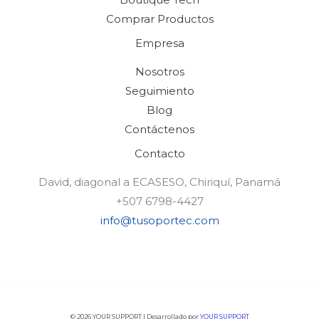
Comprar Productos
Empresa
Nosotros
Seguimiento
Blog
Contáctenos
Contacto
David, diagonal a ECASESO, Chiriquí, Panamá
+507 6798-4427
info@tusoportec.com
© 2026 YOUR SUPPORT | Desarrollado por
YOUR SUPPORT