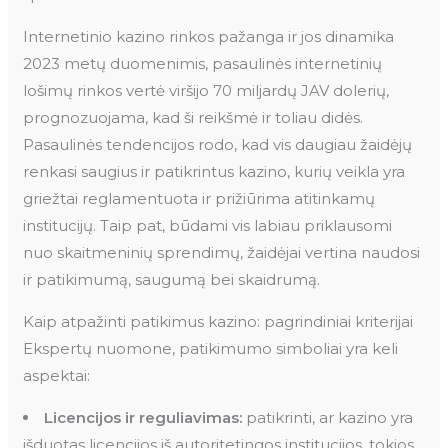
Internetinio kazino rinkos pažanga ir jos dinamika
2023 metų duomenimis, pasaulinės internetinių
lošimų rinkos vertė viršijo 70 miljardų JAV dolerių,
prognozuojama, kad ši reikšmė ir toliau didės.
Pasaulinės tendencijos rodo, kad vis daugiau žaidėjų
renkasi saugius ir patikrintus kazino, kurių veikla yra
griežtai reglamentuota ir prižiūrima atitinkamų
institucijų. Taip pat, būdami vis labiau priklausomi
nuo skaitmeninių sprendimų, žaidėjai vertina naudosi
ir patikimumą, saugumą bei skaidrumą.
Kaip atpažinti patikimus kazino: pagrindiniai kriterijai
Ekspertų nuomone, patikimumo simboliai yra keli
aspektai:
Licencijos ir reguliavimas:
patikrinti, ar kazino yra
išduotas licencijos iš autoritetingos institucijos, tokios