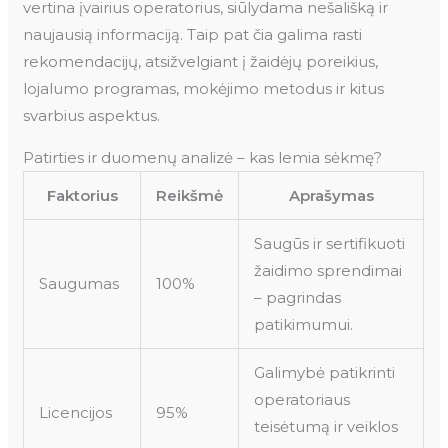
vertina įvairius operatorius, siūlydama nešališką ir
naujausią informaciją. Taip pat čia galima rasti
rekomendacijų, atsižvelgiant į žaidėjų poreikius,
lojalumo programas, mokėjimo metodus ir kitus
svarbius aspektus.
Patirties ir duomenų analizė – kas lemia sėkmę?
Faktorius
Reikšmė
Aprašymas
Saugūs ir sertifikuoti
žaidimo sprendimai
Saugumas
100%
– pagrindas
patikimumui.
Galimybė patikrinti
operatoriaus
Licencijos
95%
teisėtumą ir veiklos