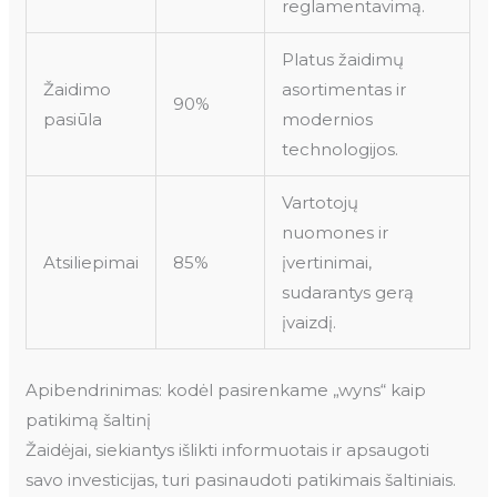
reglamentavimą.
Platus žaidimų
Žaidimo
asortimentas ir
90%
pasiūla
modernios
technologijos.
Vartotojų
nuomones ir
Atsiliepimai
85%
įvertinimai,
sudarantys gerą
įvaizdį.
Apibendrinimas: kodėl pasirenkame „wyns“ kaip
patikimą šaltinį
Žaidėjai, siekiantys išlikti informuotais ir apsaugoti
savo investicijas, turi pasinaudoti patikimais šaltiniais.