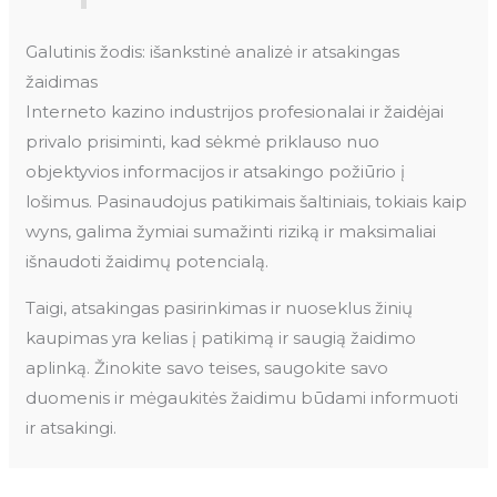
Galutinis žodis: išankstinė analizė ir atsakingas
žaidimas
Interneto kazino industrijos profesionalai ir žaidėjai
privalo prisiminti, kad sėkmė priklauso nuo
objektyvios informacijos ir atsakingo požiūrio į
lošimus. Pasinaudojus patikimais šaltiniais, tokiais kaip
wyns, galima žymiai sumažinti riziką ir maksimaliai
išnaudoti žaidimų potencialą.
Taigi, atsakingas pasirinkimas ir nuoseklus žinių
kaupimas yra kelias į patikimą ir saugią žaidimo
aplinką. Žinokite savo teises, saugokite savo
duomenis ir mėgaukitės žaidimu būdami informuoti
ir atsakingi.