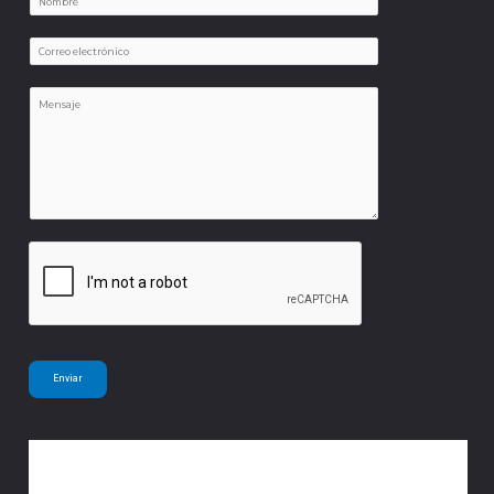
N
a
M
E
m
e
m
e
n
M
a
*
s
e
i
a
n
l
j
s
*
e
a
*
j
N
e
a
*
m
e
Enviar