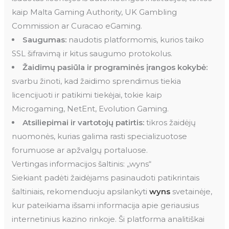
kaip Malta Gaming Authority, UK Gambling
Commission ar Curacao eGaming.
Saugumas:
naudotis platformomis, kurios taiko
SSL šifravimą ir kitus saugumo protokolus.
Žaidimų pasiūla ir programinės įrangos kokybė:
svarbu žinoti, kad žaidimo sprendimus tiekia
licencijuoti ir patikimi tiekėjai, tokie kaip
Microgaming, NetEnt, Evolution Gaming.
Atsiliepimai ir vartotojų patirtis:
tikros žaidėjų
nuomonės, kurias galima rasti specializuotose
forumuose ar apžvalgų portaluose.
Vertingas informacijos šaltinis: „wyns“
Siekiant padėti žaidėjams pasinaudoti patikrintais
šaltiniais, rekomenduoju apsilankyti
wyns
svetainėje,
kur pateikiama išsami informacija apie geriausius
internetinius kazino rinkoje. Ši platforma analitiškai