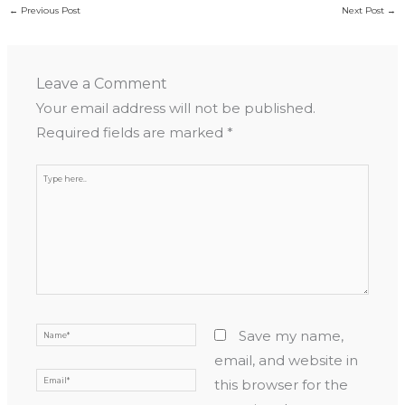
←
Previous Post
Next Post
→
Leave a Comment
Your email address will not be published.
Required fields are marked
*
Type
here..
Name*
Save my name,
email, and website in
Email*
this browser for the