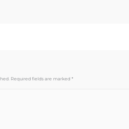
shed.
Required fields are marked
*