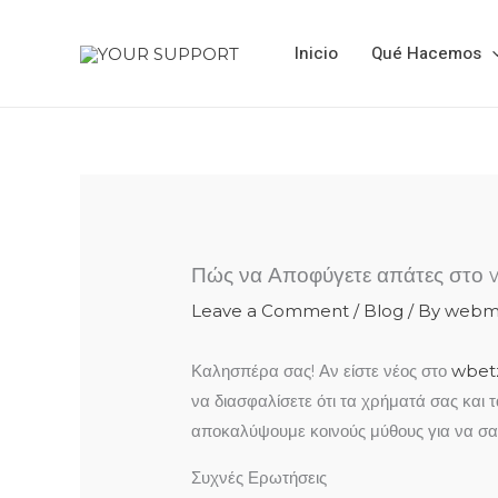
Skip
to
Inicio
Qué Hacemos
content
Πώς να Αποφύγετε απάτες στο 
Leave a Comment
/
Blog
/ By
webm
Καλησπέρα σας! Αν είστε νέος στο
wbet
να διασφαλίσετε ότι τα χρήματά σας και 
αποκαλύψουμε κοινούς μύθους για να σα
Συχνές Ερωτήσεις