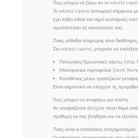
Πώς μπορώ να ξέρω αν το wbetz casino
Το wbetz casino λειτουργεί σύμφωνα με
έχει λάβει άδεια και τηρεί αυστηρούς κα
προστατεύσει τις συναλλαγές σας.
Ποιες μέθοδοι πληρωμής είναι διαθέσιμες
Στο wbetz casino, μπορείτε να επιλέξε
Πιστωτικές/Χρεωστικές κάρτες (Visa
Ηλεκτρονικά πορτοφόλια (Skrill, Nete
Καταθέσεις μέσω τραπεζικών μεταφ
Είναι σημαντικό να ελέγχετε τις προμήθε
Πώς μπορώ να αναφέρω μια απάτη;
Αν υποψιάζεστε ότι έχετε πέσει θύμα απ
πρόθυμη να σας βοηθήσει και να εξετάσε
Ποιες είναι οι απαιτήσεις στοιχηματισμού;
Οι απαιτήσεις στοιχηματισμού στο wbetz 