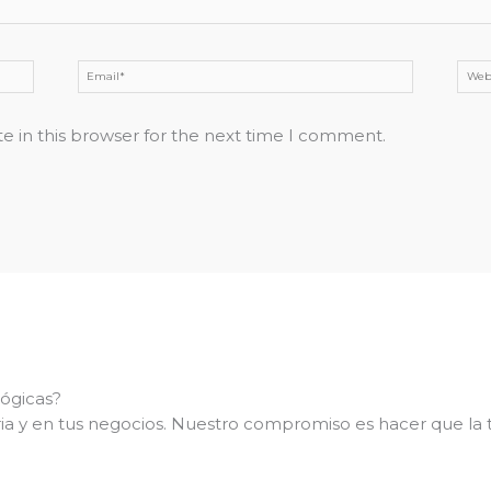
Email*
Web
e in this browser for the next time I comment.
lógicas?
ia y en tus negocios. Nuestro compromiso es hacer que la t