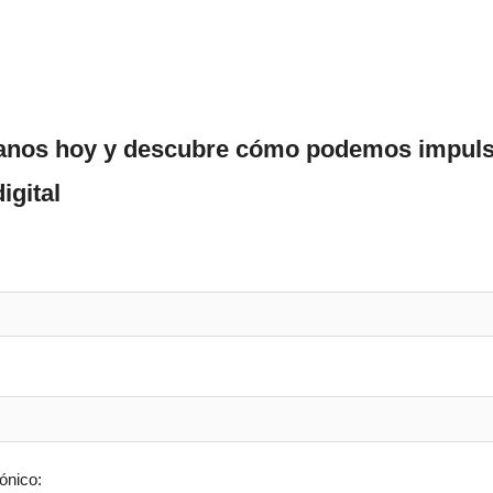
anos hoy y descubre cómo podemos impuls
igital
ónico: