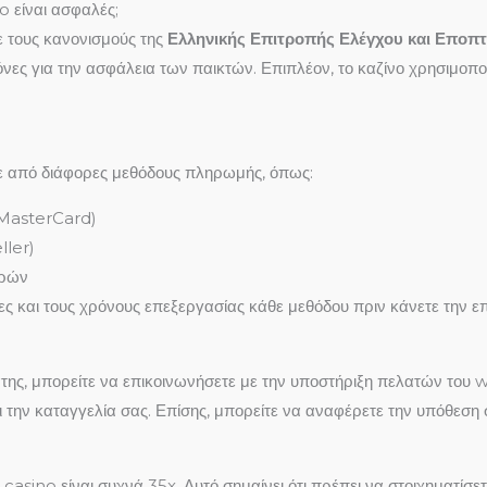
 είναι ασφαλές;
 τους κανονισμούς της
Ελληνικής Επιτροπής Ελέγχου και Εποπτ
νόνες για την ασφάλεια των παικτών. Επιπλέον, το καζίνο χρησιμοπ
;
τε από διάφορες μεθόδους πληρωμής, όπως:
, MasterCard)
ller)
ορών
ιες και τους χρόνους επεξεργασίας κάθε μεθόδου πριν κάνετε την ε
άτης, μπορείτε να επικοινωνήσετε με την υποστήριξη πελατών του 
ι την καταγγελία σας. Επίσης, μπορείτε να αναφέρετε την υπόθεση
casino είναι συχνά 35x. Αυτό σημαίνει ότι πρέπει να στοιχηματίσ