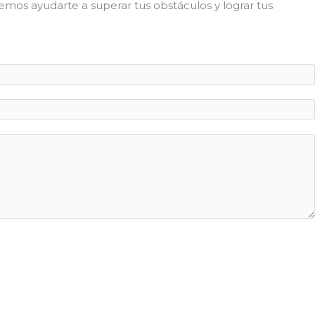
os ayudarte a superar tus obstáculos y lograr tus