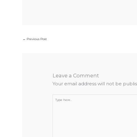
←
Previous Post
Leave a Comment
Your email address will not be publi
Type
here..