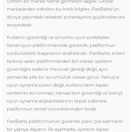
üreten bir marka haline gelmesini sağlar. Global
markalardan edinilen bu kritik bilgiler, PariBahis’un
dünya çapındaki rekabet potansiyelini güçlendirecek
seviyededir
Kullanıcı güvenliği ve sorumlu oyun politikaları
Sanal oyun platformlarında güvenlik, platformun
sürdürülebilir başarısının anahtarıdır. PariBahis, erken
farkına varan platformlardan biri olarak üyelerin
güvenliğini sadece mevzuat gereği değil, aynı
zamanda etik bir sorumluluk olarak görür. Yalnızca
oyun oynama süreci değil, kullanıcıların kişisel
verilerinin korunması, transaction güvenliği ve bilinçli
oyun oynama alışkanlıklarının teşvik edilmesi
platformun temel önceliklerinden biridir
PariBahis platformunun güvenlik planı çok katmanlı
bir yapıya dayanır. İlk aşamada, üyelerin kişisel