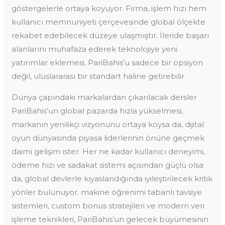
göstergelerle ortaya koyuyor. Firma, işlem hızı hem
kullanıcı memnuniyeti çerçevesinde global ölçekte
rekabet edebilecek düzeye ulaşmıştır. İleride başarı
alanlarını muhafaza ederek teknolojiye yeni
yatırımlar eklemesi, PariBahis’u sadece bir opsiyon
değil, uluslararası bir standart haline getirebilir
Dünya çapındaki markalardan çıkarılacak dersler
PariBahis’un global pazarda hızla yükselmesi,
markanın yenilikçi vizyonunu ortaya koysa da, dijital
oyun dünyasında piyasa liderlerinin önüne geçmek
daimi gelişim ister. Her ne kadar kullanıcı deneyimi,
ödeme hızı ve sadakat sistemi açısından güçlü olsa
da, global devlerle kıyaslandığında iyileştirilecek kritik
yönler bulunuyor. makine öğrenimi tabanlı tavsiye
sistemleri, custom bonus stratejileri ve modern veri
işleme teknikleri, PariBahis’un gelecek büyümesinin