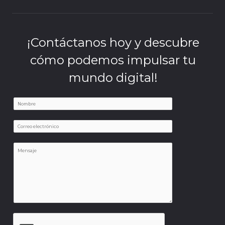
¡Contáctanos hoy y descubre
cómo podemos impulsar tu
mundo digital!
N
a
E
m
m
e
N
M
a
*
a
e
i
m
n
l
e
s
*
M
a
e
j