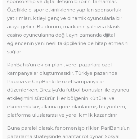
sponsorship ve dijital iletişim birbirini tamamlar.
Özellikle e-spor etkinliklerine yapılan sponsorluk
yatırımları, kitleyi genç ve dinamik oyuncularla bir
araya getirir. Bu durum, markanın yalnızca klasik
casino oyuncularına değil, aynı zamanda dijital
eğlencenin yeni nesil takipçilerine de hitap etmesini
sağlar
PariBahis’un ek bir planı, yerel pazarlara özel
kampanyalar oluşturmasıdır. Türkiye pazarında
Papara ve CepBank ile özel kampanyalar
düzenlerken, Brezilya’da futbol bonusları ile oyuncu
etkileşimini sürdürür. Her bölgenin kültürel ve
ekonomik koşullarına göre planlanmış bu yöntem,
platforma uluslararası ve yerel kimlik kazandırır
Buna paralel olarak, fenomen işbirlikleri PariBahis’un
pazarlama stratejisinde anahtar rol oynar. Sosyal