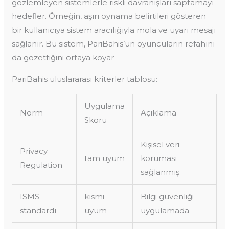
gözlemleyen sistemlerle riskli davranışları saptamayı
hedefler. Örneğin, aşırı oynama belirtileri gösteren
bir kullanıcıya sistem aracılığıyla mola ve uyarı mesajı
sağlanır. Bu sistem, PariBahis’un oyuncuların refahını
da gözettiğini ortaya koyar
PariBahis uluslararası kriterler tablosu:
Uygulama
Norm
Açıklama
Skoru
Kişisel veri
Privacy
tam uyum
koruması
Regulation
sağlanmış
ISMS
kısmi
Bilgi güvenliği
standardı
uyum
uygulamada