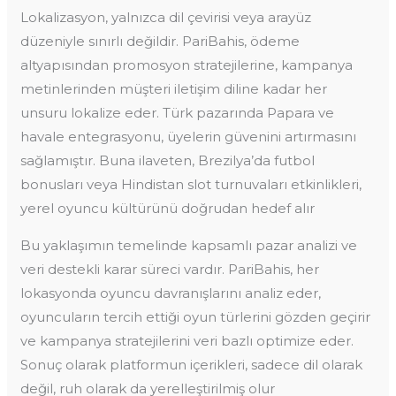
Lokalizasyon, yalnızca dil çevirisi veya arayüz
düzeniyle sınırlı değildir. PariBahis, ödeme
altyapısından promosyon stratejilerine, kampanya
metinlerinden müşteri iletişim diline kadar her
unsuru lokalize eder. Türk pazarında Papara ve
havale entegrasyonu, üyelerin güvenini artırmasını
sağlamıştır. Buna ilaveten, Brezilya’da futbol
bonusları veya Hindistan slot turnuvaları etkinlikleri,
yerel oyuncu kültürünü doğrudan hedef alır
Bu yaklaşımın temelinde kapsamlı pazar analizi ve
veri destekli karar süreci vardır. PariBahis, her
lokasyonda oyuncu davranışlarını analiz eder,
oyuncuların tercih ettiği oyun türlerini gözden geçirir
ve kampanya stratejilerini veri bazlı optimize eder.
Sonuç olarak platformun içerikleri, sadece dil olarak
değil, ruh olarak da yerelleştirilmiş olur