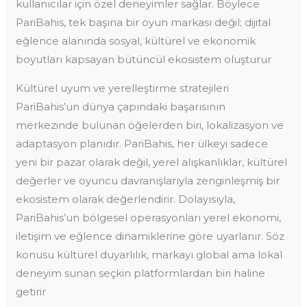
kullanıcılar için özel deneyimler sağlar. Böylece
PariBahis, tek başına bir oyun markası değil; dijital
eğlence alanında sosyal, kültürel ve ekonomik
boyutları kapsayan bütüncül ekosistem oluşturur
Kültürel uyum ve yerelleştirme stratejileri
PariBahis’un dünya çapındaki başarısının
merkezinde bulunan öğelerden biri, lokalizasyon ve
adaptasyon planıdır. PariBahis, her ülkeyi sadece
yeni bir pazar olarak değil, yerel alışkanlıklar, kültürel
değerler ve oyuncu davranışlarıyla zenginleşmiş bir
ekosistem olarak değerlendirir. Dolayısıyla,
PariBahis’un bölgesel operasyonları yerel ekonomi,
iletişim ve eğlence dinamiklerine göre uyarlanır. Söz
konusu kültürel duyarlılık, markayı global ama lokal
deneyim sunan seçkin platformlardan biri haline
getirir