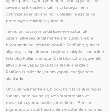
oyun optimizasyonu yönünden avantaj yaratır. İleri
seviye analitik sistem, katılımcı kategorilerini
optimize eder, dolandırıcılık olasılığını azaltır ve
promosyon etkinliğini yükseltir
Teknoloji inovasyonunda liderlerle üstünlük
Sistem altyapısı, dijital markaların sürdürülebilir
başarısında belirleyici faktördür. PariBahis, güncel
altyapıya sahip olmasına rağmen, rakipleri kadar ileri
teknoloji kullanmamıştır. Özel blockchain güvenlik
altyapısı ve yapay zekâ tabanlı risk analizleri,
PariBahis’un ileride yatırım yapabileceği önemli
alanlardır
Öncü dünya markaları, blockchain tabanlı süreçler
sunarak hem oyuncu güvenini artırmakta ve
mevzuata uyumu basitleştirmektedir. Benzer
biçimde, otomatik fraud önleme sistemleri, kullanıcı