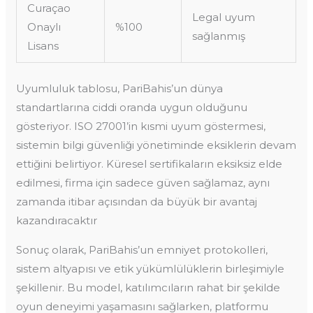
Curaçao
Legal uyum
Onaylı
%100
sağlanmış
Lisans
Uyumluluk tablosu, PariBahis’un dünya
standartlarına ciddi oranda uygun olduğunu
gösteriyor. ISO 27001’in kısmi uyum göstermesi,
sistemin bilgi güvenliği yönetiminde eksiklerin devam
ettiğini belirtiyor. Küresel sertifikaların eksiksiz elde
edilmesi, firma için sadece güven sağlamaz, aynı
zamanda itibar açısından da büyük bir avantaj
kazandıracaktır
Sonuç olarak, PariBahis’un emniyet protokolleri,
sistem altyapısı ve etik yükümlülüklerin birleşimiyle
şekillenir. Bu model, katılımcıların rahat bir şekilde
oyun deneyimi yaşamasını sağlarken, platformu