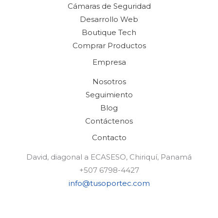
Cámaras de Seguridad
Desarrollo Web
Boutique Tech
Comprar Productos
Empresa
Nosotros
Seguimiento
Blog
Contáctenos
Contacto
David, diagonal a ECASESO, Chiriquí, Panamá
+507 6798-4427
info@tusoportec.com