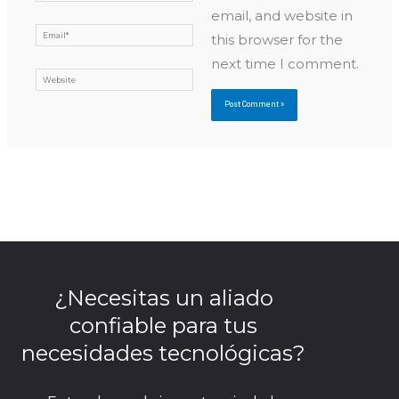
email, and website in
Email*
this browser for the
next time I comment.
Website
¿Necesitas un aliado
confiable para tus
necesidades tecnológicas?