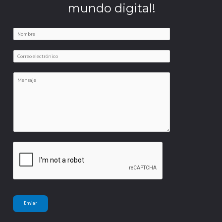
mundo digital!
N
a
*
E
m
*
m
e
E
M
a
*
m
e
i
a
n
l
i
s
*
l
a
j
e
*
Enviar