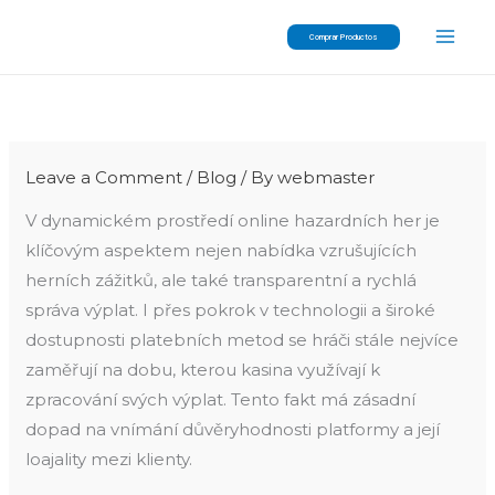
Skip
Comprar Productos
to
content
Leave a Comment
/
Blog
/ By
webmaster
V dynamickém prostředí online hazardních her je
klíčovým aspektem nejen nabídka vzrušujících
herních zážitků, ale také transparentní a rychlá
správa výplat. I přes pokrok v technologii a široké
dostupnosti platebních metod se hráči stále nejvíce
zaměřují na dobu, kterou kasina využívají k
zpracování svých výplat. Tento fakt má zásadní
dopad na vnímání důvěryhodnosti platformy a její
loajality mezi klienty.