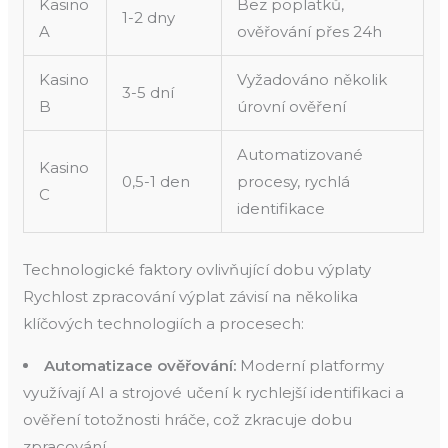
Kasino
Bez poplatků,
1-2 dny
A
ověřování přes 24h
Kasino
Vyžadováno několik
3-5 dní
B
úrovní ověření
Automatizované
Kasino
0,5-1 den
procesy, rychlá
C
identifikace
Technologické faktory ovlivňující dobu výplaty
Rychlost zpracování výplat závisí na několika
klíčových technologiích a procesech:
Automatizace ověřování:
Moderní platformy
využívají AI a strojové učení k rychlejší identifikaci a
ověření totožnosti hráče, což zkracuje dobu
zpracování.