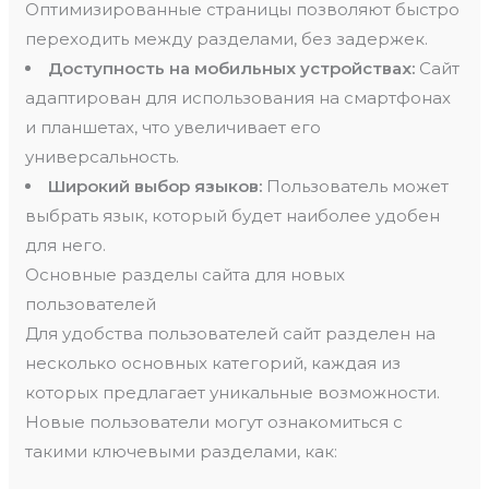
Оптимизированные страницы позволяют быстро
переходить между разделами, без задержек.
Доступность на мобильных устройствах:
Сайт
адаптирован для использования на смартфонах
и планшетах, что увеличивает его
универсальность.
Широкий выбор языков:
Пользователь может
выбрать язык, который будет наиболее удобен
для него.
Основные разделы сайта для новых
пользователей
Для удобства пользователей сайт разделен на
несколько основных категорий, каждая из
которых предлагает уникальные возможности.
Новые пользователи могут ознакомиться с
такими ключевыми разделами, как: