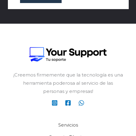
¡Creemos firmemente que la tecnología es una
herramienta poderosa al servicio de las
personas y empresas!
Servicios