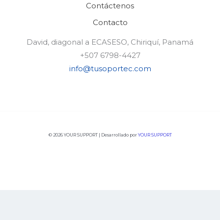
Contáctenos
Contacto
David, diagonal a ECASESO, Chiriquí, Panamá
+507 6798-4427
info@tusoportec.com
© 2026 YOUR SUPPORT | Desarrollado por
YOUR SUPPORT