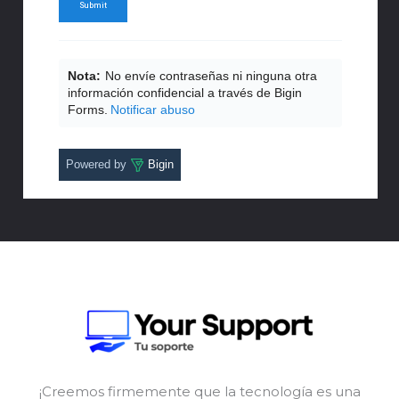
Nota:
No envíe contraseñas ni ninguna otra
información confidencial a través de Bigin
Forms.
Notificar abuso
Powered by
Bigin
¡Creemos firmemente que la tecnología es una