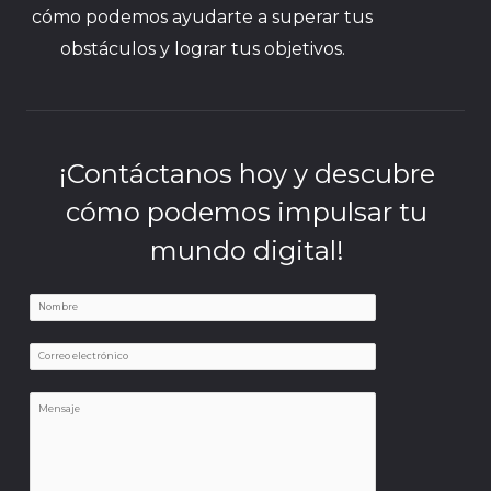
cómo podemos ayudarte a superar tus
obstáculos y lograr tus objetivos.
¡Contáctanos hoy y descubre
cómo podemos impulsar tu
mundo digital!
N
a
E
m
m
e
*
M
a
*
E
e
i
m
n
l
a