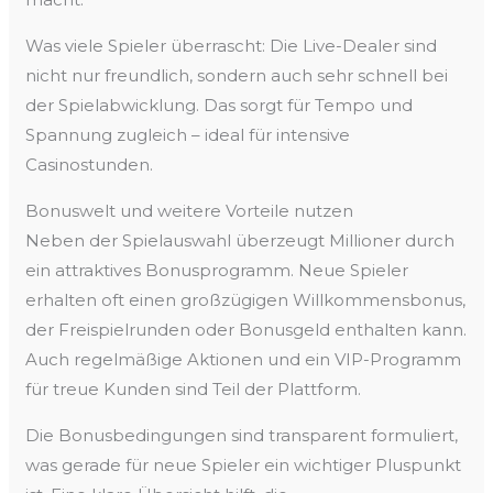
Was viele Spieler überrascht: Die Live-Dealer sind
nicht nur freundlich, sondern auch sehr schnell bei
der Spielabwicklung. Das sorgt für Tempo und
Spannung zugleich – ideal für intensive
Casinostunden.
Bonuswelt und weitere Vorteile nutzen
Neben der Spielauswahl überzeugt Millioner durch
ein attraktives Bonusprogramm. Neue Spieler
erhalten oft einen großzügigen Willkommensbonus,
der Freispielrunden oder Bonusgeld enthalten kann.
Auch regelmäßige Aktionen und ein VIP-Programm
für treue Kunden sind Teil der Plattform.
Die Bonusbedingungen sind transparent formuliert,
was gerade für neue Spieler ein wichtiger Pluspunkt