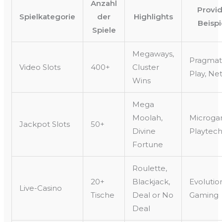
Anzahl
Provid
Spielkategorie
der
Highlights
Beispi
Spiele
Megaways,
Pragmat
Video Slots
400+
Cluster
Play, Ne
Wins
Mega
Moolah,
Microga
Jackpot Slots
50+
Divine
Playtec
Fortune
Roulette,
20+
Blackjack,
Evolutio
Live-Casino
Tische
Deal or No
Gaming
Deal