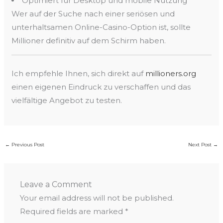
Optimiert für Desktop und mobile Nutzung
Wer auf der Suche nach einer seriösen und
unterhaltsamen Online-Casino-Option ist, sollte
Millioner definitiv auf dem Schirm haben.
Ich empfehle Ihnen, sich direkt auf
millioners.org
einen eigenen Eindruck zu verschaffen und das
vielfältige Angebot zu testen.
←
Previous Post
Next Post
→
Leave a Comment
Your email address will not be published.
Required fields are marked
*