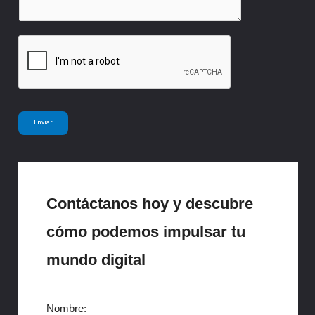
s
*
i
a
l
j
*
e
*
Enviar
Contáctanos hoy y descubre
cómo podemos impulsar tu
mundo digital
Nombre: