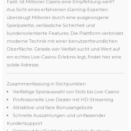
Fazit: Ist Millioner Casino eine Empfehlung wert?
Aus Sicht eines erfahrenen iGaming-Experten
überzeugt Millioner durch eine ausgewogene
Spielpalette, verlässliche Sicherheit und
kundenorientierte Features. Die Plattform verbindet
moderne Technik mit einer benutzerfreundlichen
Oberfläche. Gerade wer Vielfalt sucht und Wert auf
ein echtes Live-Casino-Erlebnis legt, findet hier eine
solide Adresse.
Zusammenfassung in Stichpunkten
Vielfältige Spielauswahl von Slots bis Live-Casino
Professionelle Live-Dealer mit HD-Streaming
Attraktive und faire Bonusangebote
Schnelle Auszahlungen und umfassender
Kundensupport