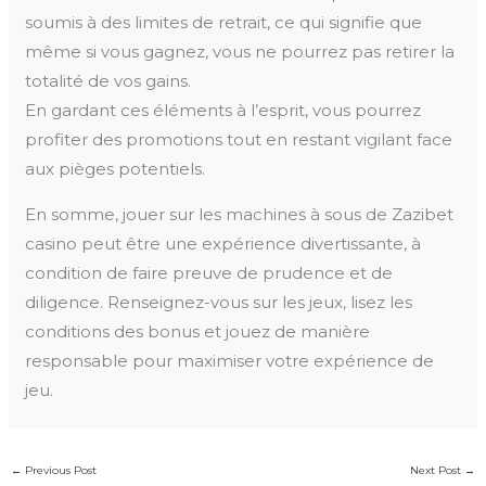
soumis à des limites de retrait, ce qui signifie que
même si vous gagnez, vous ne pourrez pas retirer la
totalité de vos gains.
En gardant ces éléments à l’esprit, vous pourrez
profiter des promotions tout en restant vigilant face
aux pièges potentiels.
En somme, jouer sur les machines à sous de Zazibet
casino peut être une expérience divertissante, à
condition de faire preuve de prudence et de
diligence. Renseignez-vous sur les jeux, lisez les
conditions des bonus et jouez de manière
responsable pour maximiser votre expérience de
jeu.
←
Previous Post
Next Post
→