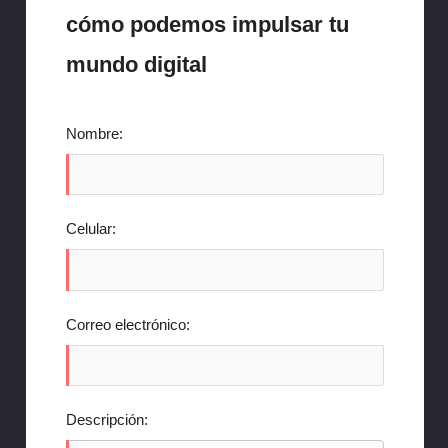
cómo podemos impulsar tu
mundo digital
Nombre:
Celular:
Correo electrónico:
Descripción: