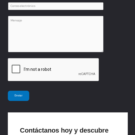
a
*
E
m
N
m
e
a
M
a
*
m
e
i
e
n
l
E
s
*
m
a
a
j
i
e
l
*
Enviar
Contáctanos hoy y descubre