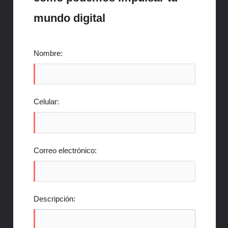
mundo digital
Nombre:
Celular:
Correo electrónico:
Descripción: