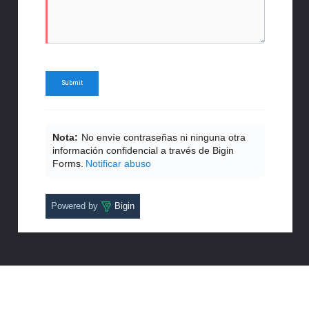
Nota:
No envíe contraseñas ni ninguna otra
información confidencial a través de Bigin
Forms.
Notificar abuso
Powered by
Bigin