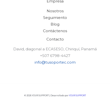
Empresa
Nosotros
Seguimiento
Blog
Contáctenos
Contacto
David, diagonal a ECASESO, Chiriquí, Panamá
+507 6798-4427
info@tusoportec.com
© 2026 YOUR SUPPORT | Desarrollado por
YOUR SUPPORT