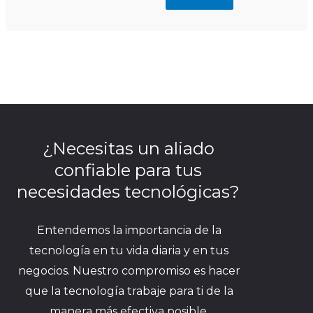
¿Necesitas un aliado
confiable para tus
necesidades tecnológicas?
Entendemos la importancia de la
tecnología en tu vida diaria y en tus
negocios. Nuestro compromiso es hacer
que la tecnología trabaje para ti de la
manera más efectiva posible.