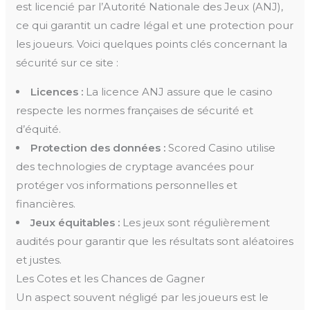
est licencié par l’Autorité Nationale des Jeux (ANJ),
ce qui garantit un cadre légal et une protection pour
les joueurs. Voici quelques points clés concernant la
sécurité sur ce site :
Licences :
La licence ANJ assure que le casino
respecte les normes françaises de sécurité et
d’équité.
Protection des données :
Scored Casino utilise
des technologies de cryptage avancées pour
protéger vos informations personnelles et
financières.
Jeux équitables :
Les jeux sont régulièrement
audités pour garantir que les résultats sont aléatoires
et justes.
Les Cotes et les Chances de Gagner
Un aspect souvent négligé par les joueurs est le