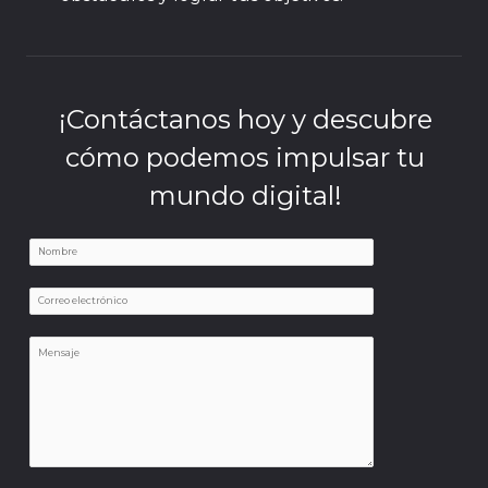
¡Contáctanos hoy y descubre
cómo podemos impulsar tu
mundo digital!
N
a
N
E
m
a
m
e
m
M
a
*
e
e
i
M
n
l
e
s
*
n
a