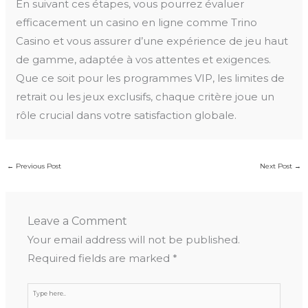
En suivant ces étapes, vous pourrez évaluer
efficacement un casino en ligne comme Trino
Casino et vous assurer d’une expérience de jeu haut
de gamme, adaptée à vos attentes et exigences.
Que ce soit pour les programmes VIP, les limites de
retrait ou les jeux exclusifs, chaque critère joue un
rôle crucial dans votre satisfaction globale.
←
Previous Post
Next Post
→
Leave a Comment
Your email address will not be published.
Required fields are marked
*
Type