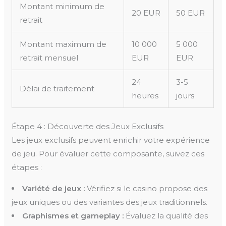
Montant minimum de
20 EUR
50 EUR
retrait
Montant maximum de
10 000
5 000
retrait mensuel
EUR
EUR
24
3-5
Délai de traitement
heures
jours
Étape 4 : Découverte des Jeux Exclusifs
Les jeux exclusifs peuvent enrichir votre expérience
de jeu. Pour évaluer cette composante, suivez ces
étapes :
Variété de jeux :
Vérifiez si le casino propose des
jeux uniques ou des variantes des jeux traditionnels.
Graphismes et gameplay :
Évaluez la qualité des