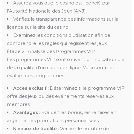
Assurez-vous que le casino est licencié par
l’Autorité Nationale des Jeux (ANJ).
Vérifiez la transparence des informations sur la
licence sur le site du casino.
Examinez les conditions d’utilisation afin de
comprendre les règles qui régissent les jeux.
Étape 2 : Analyse des Programmes VIP
Les programmes VIP sont souvent un indicateur clé
de la qualité d’un casino en ligne. Voici comment
évaluer ces programmes :
Accès exclusif :
Déterminez si le programme VIP
offre des jeux ou des événements réservés aux
membres.
Avantages :
Évaluez les bonus, les remises en
argent et les promotions personnalisées.
Niveaux de fidélité :
Vérifiez le nombre de