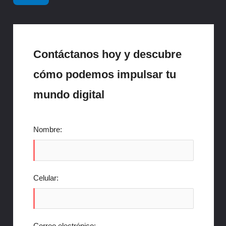
Contáctanos hoy y descubre
cómo podemos impulsar tu
mundo digital
Nombre:
Celular:
Correo electrónico: