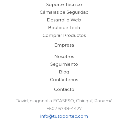
Soporte Técnico
Cámaras de Seguridad
Desarrollo Web
Boutique Tech
Comprar Productos
Empresa
Nosotros
Seguimiento
Blog
Contáctenos
Contacto
David, diagonal a ECASESO, Chiriquí, Panamá
+507 6798-4427
info@tusoportec.com