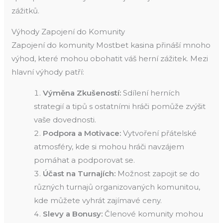
zážitků.
Výhody Zapojení do Komunity
Zapojení do komunity Mostbet kasina přináší mnoho
výhod, které mohou obohatit váš herní zážitek. Mezi
hlavní výhody patří:
Výměna Zkušeností:
Sdílení herních
strategií a tipů s ostatními hráči pomůže zvýšit
vaše dovednosti.
Podpora a Motivace:
Vytvoření přátelské
atmosféry, kde si mohou hráči navzájem
pomáhat a podporovat se.
Účast na Turnajích:
Možnost zapojit se do
různých turnajů organizovaných komunitou,
kde můžete vyhrát zajímavé ceny.
Slevy a Bonusy:
Členové komunity mohou