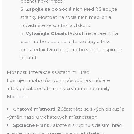
poznat nové hráče.
Zapojte se do Sociálních Medií:
Sledujte
stránky Mostbet na sociálních médiích a
zúčastněte se soutěží a diskuzí.
Vytvářejte Obsah:
Pokud máte talent na
psaní nebo videa, sdílejte své tipy a triky
prostřednictvím blogů nebo videí a inspirujte
ostatní.
Možnosti Interakce s Ostatními Hráči
Existuje mnoho různých způsobů, jak můžete
interagovat s ostatními hráči v rámci komunity
Mostbet:
Chatové místnosti:
Zúčastněte se živých diskuzí a
výměn názorů v chatových místnostech.
Společné Hraní:
Založte si skupinu s dalšími hráči,
abyste mohli hrát společně a sdílet strategii.