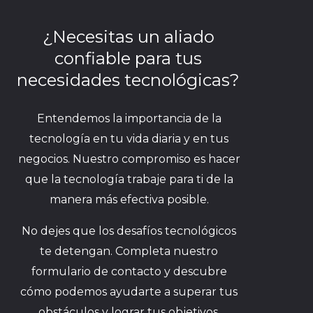
¿Necesitas un aliado
confiable para tus
necesidades tecnológicas?
Entendemos la importancia de la
tecnología en tu vida diaria y en tus
negocios. Nuestro compromiso es hacer
que la tecnología trabaje para ti de la
manera más efectiva posible.
No dejes que los desafíos tecnológicos
te detengan. Completa nuestro
formulario de contacto y descubre
cómo podemos ayudarte a superar tus
obstáculos y lograr tus objetivos.