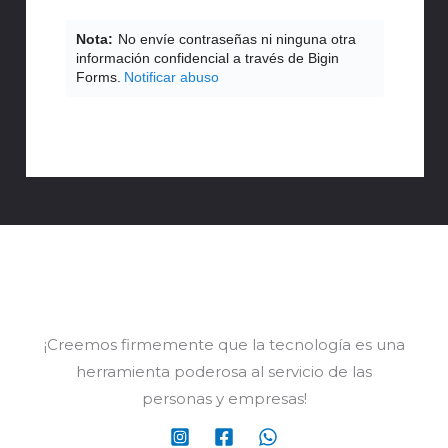
Nota:
No envíe contraseñas ni ninguna otra
información confidencial a través de Bigin
Forms.
Notificar abuso
¡Creemos firmemente que la tecnología es una
herramienta poderosa al servicio de las
personas y empresas!