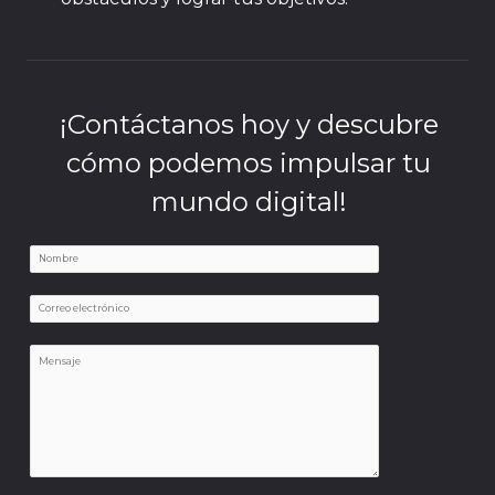
¡Contáctanos hoy y descubre
cómo podemos impulsar tu
mundo digital!
N
a
N
E
m
a
m
e
m
M
a
*
e
e
i
N
n
l
a
s
*
m
a