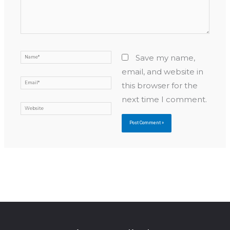
Name*
Save my name,
email, and website in
Email*
this browser for the
next time I comment.
Website