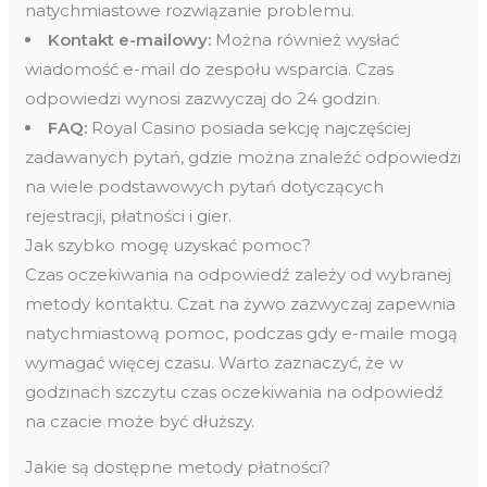
natychmiastowe rozwiązanie problemu.
Kontakt e-mailowy:
Można również wysłać
wiadomość e-mail do zespołu wsparcia. Czas
odpowiedzi wynosi zazwyczaj do 24 godzin.
FAQ:
Royal Casino posiada sekcję najczęściej
zadawanych pytań, gdzie można znaleźć odpowiedzi
na wiele podstawowych pytań dotyczących
rejestracji, płatności i gier.
Jak szybko mogę uzyskać pomoc?
Czas oczekiwania na odpowiedź zależy od wybranej
metody kontaktu. Czat na żywo zazwyczaj zapewnia
natychmiastową pomoc, podczas gdy e-maile mogą
wymagać więcej czasu. Warto zaznaczyć, że w
godzinach szczytu czas oczekiwania na odpowiedź
na czacie może być dłuższy.
Jakie są dostępne metody płatności?