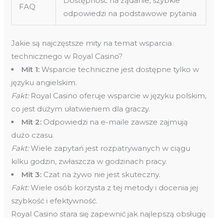
Dostępność na żądanie, szybkie
FAQ
odpowiedzi na podstawowe pytania
Jakie są najczęstsze mity na temat wsparcia
technicznego w Royal Casino?
Mit 1:
Wsparcie techniczne jest dostępne tylko w
języku angielskim.
Fakt:
Royal Casino oferuje wsparcie w języku polskim,
co jest dużym ułatwieniem dla graczy.
Mit 2:
Odpowiedzi na e-maile zawsze zajmują
dużo czasu.
Fakt:
Wiele zapytań jest rozpatrywanych w ciągu
kilku godzin, zwłaszcza w godzinach pracy.
Mit 3:
Czat na żywo nie jest skuteczny.
Fakt:
Wiele osób korzysta z tej metody i docenia jej
szybkość i efektywność.
Royal Casino stara się zapewnić jak najlepszą obsługę