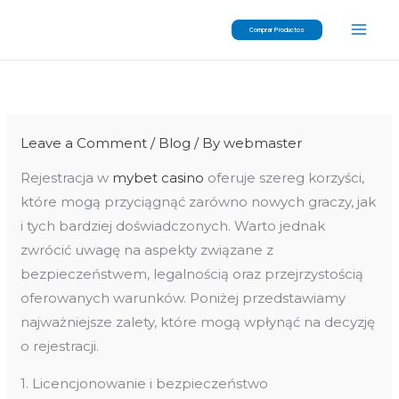
Skip
Comprar Productos
to
content
Leave a Comment
/
Blog
/ By
webmaster
Rejestracja w
mybet casino
oferuje szereg korzyści,
które mogą przyciągnąć zarówno nowych graczy, jak
i tych bardziej doświadczonych. Warto jednak
zwrócić uwagę na aspekty związane z
bezpieczeństwem, legalnością oraz przejrzystością
oferowanych warunków. Poniżej przedstawiamy
najważniejsze zalety, które mogą wpłynąć na decyzję
o rejestracji.
1. Licencjonowanie i bezpieczeństwo