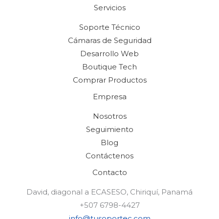
Servicios
Soporte Técnico
Cámaras de Seguridad
Desarrollo Web
Boutique Tech
Comprar Productos
Empresa
Nosotros
Seguimiento
Blog
Contáctenos
Contacto
David, diagonal a ECASESO, Chiriquí, Panamá
+507 6798-4427
info@tusoportec.com