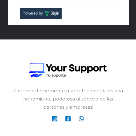
Powered by
Bigin
¡Creemos firmemente que la tecnología es una
herramienta poderosa al servicio de las
personas y empresas!