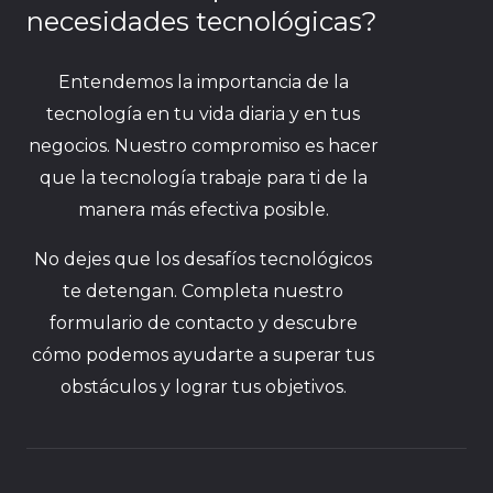
necesidades tecnológicas?
Entendemos la importancia de la
tecnología en tu vida diaria y en tus
negocios. Nuestro compromiso es hacer
que la tecnología trabaje para ti de la
manera más efectiva posible.
No dejes que los desafíos tecnológicos
te detengan. Completa nuestro
formulario de contacto y descubre
cómo podemos ayudarte a superar tus
obstáculos y lograr tus objetivos.