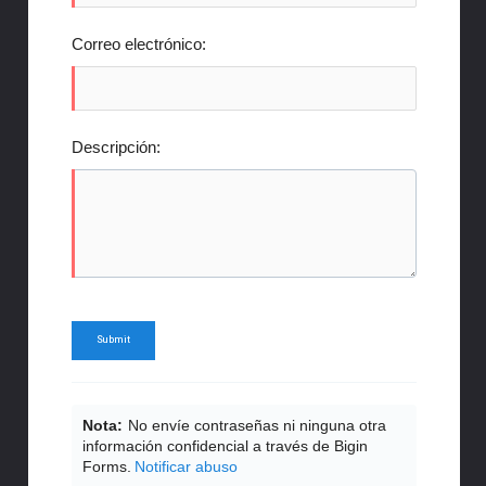
Correo electrónico:
Descripción:
Nota:
No envíe contraseñas ni ninguna otra
información confidencial a través de Bigin
Forms.
Notificar abuso