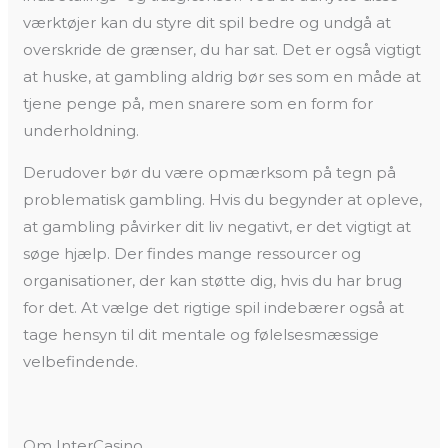
værktøjer kan du styre dit spil bedre og undgå at
overskride de grænser, du har sat. Det er også vigtigt
at huske, at gambling aldrig bør ses som en måde at
tjene penge på, men snarere som en form for
underholdning.
Derudover bør du være opmærksom på tegn på
problematisk gambling. Hvis du begynder at opleve,
at gambling påvirker dit liv negativt, er det vigtigt at
søge hjælp. Der findes mange ressourcer og
organisationer, der kan støtte dig, hvis du har brug
for det. At vælge det rigtige spil indebærer også at
tage hensyn til dit mentale og følelsesmæssige
velbefindende.
Om InterCasino