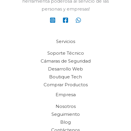
herramienta poderosa al servicio de las
personas y empresas!
Servicios
Soporte Técnico
Cámaras de Seguridad
Desarrollo Web
Boutique Tech
Comprar Productos
Empresa
Nosotros
Seguimiento
Blog
Contáctenos