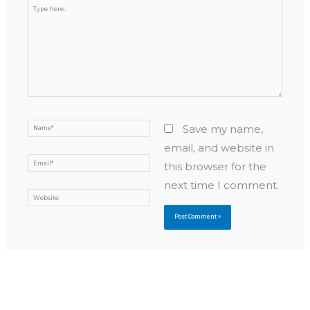
Type
here..
Name*
Save my name,
email, and website in
Email*
this browser for the
next time I comment.
Website