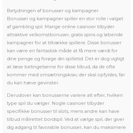
Betydningen af bonusser og kampagner
Bonusser og kampagner spiller en stor rolle i valget
af gambling spil. Mange online casinoer tilbyder
attraktive velkomstbonuser, gratis spins og løbende
kampagner for at tiltrække spillere. Disse bonusser
kan være en fantastisk måde at få mere værdi for
dine penge og forøge din spilletid. Det er dog vigtigt
at læse betingelserne for disse tilbud, da de ofte
kommer med omsætningskrav, der skal opfyldes, før
du kan hæve gevinster.
Derudover kan bonusserne variere alt efter, hvilken
type spil du vælger. Nogle casinoer tilbyder
specifikke bonusser til slots, mens andre kan have
tilbud målrettet bordspil. Ved at vælge spil, der giver
dig adgang til favorable bonusser, kan du maksimere