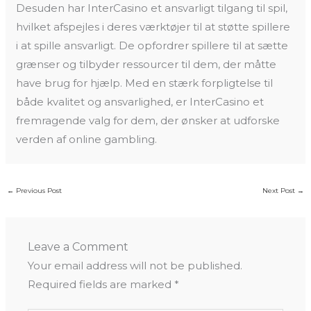
Desuden har InterCasino et ansvarligt tilgang til spil,
hvilket afspejles i deres værktøjer til at støtte spillere
i at spille ansvarligt. De opfordrer spillere til at sætte
grænser og tilbyder ressourcer til dem, der måtte
have brug for hjælp. Med en stærk forpligtelse til
både kvalitet og ansvarlighed, er InterCasino et
fremragende valg for dem, der ønsker at udforske
verden af online gambling.
←
Previous Post
Next Post
→
Leave a Comment
Your email address will not be published.
Required fields are marked
*