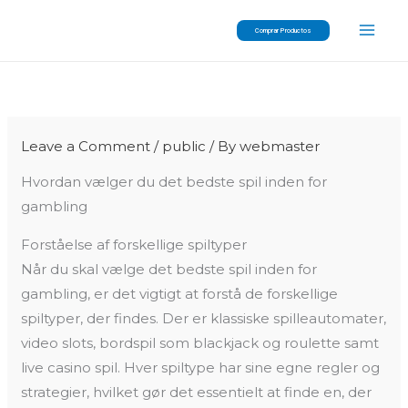
Skip
Comprar Productos
to
content
Leave a Comment
/
public
/ By
webmaster
Hvordan vælger du det bedste spil inden for
gambling
Forståelse af forskellige spiltyper
Når du skal vælge det bedste spil inden for
gambling, er det vigtigt at forstå de forskellige
spiltyper, der findes. Der er klassiske spilleautomater,
video slots, bordspil som blackjack og roulette samt
live casino spil. Hver spiltype har sine egne regler og
strategier, hvilket gør det essentielt at finde en, der