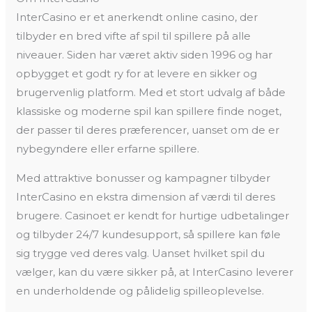
InterCasino er et anerkendt online casino, der
tilbyder en bred vifte af spil til spillere på alle
niveauer. Siden har været aktiv siden 1996 og har
opbygget et godt ry for at levere en sikker og
brugervenlig platform. Med et stort udvalg af både
klassiske og moderne spil kan spillere finde noget,
der passer til deres præferencer, uanset om de er
nybegyndere eller erfarne spillere.
Med attraktive bonusser og kampagner tilbyder
InterCasino en ekstra dimension af værdi til deres
brugere. Casinoet er kendt for hurtige udbetalinger
og tilbyder 24/7 kundesupport, så spillere kan føle
sig trygge ved deres valg. Uanset hvilket spil du
vælger, kan du være sikker på, at InterCasino leverer
en underholdende og pålidelig spilleoplevelse.