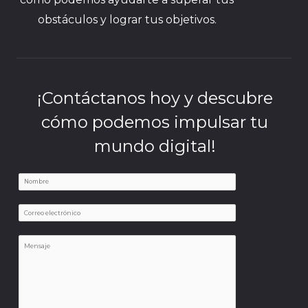
obstáculos y lograr tus objetivos.
¡Contáctanos hoy y descubre
cómo podemos impulsar tu
mundo digital!
N
a
E
E
m
m
m
e
a
M
a
*
i
e
i
l
n
l
*
s
*