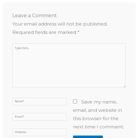
Leave a Comment
Your email address will not be published.
Required fields are marked
*
Type
here..
Name*
Save my name,
email, and website in
Email*
this browser for the
next time I comment.
Website