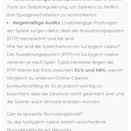
Tools zur Selbstregulierung, um Spielern zu helfen,
ihre Spielgewohnheiten zu kontrollieren.
Regelmäßige Audits:
Unabhängige Prüfungen
der Spiele sorgen dafür, dass die Auszahlungsquoten
(RTP) transparent und fair sind.
Wie fair sind die Spielchancen im luckygem casino?
Die Auszahlungsquoten (RTP) im luckygem casino
variieren je nach Spiel. Typischerweise liegen die
RTP-Werte bei Slots zwischen
92% und 98%
, was im
Vergleich zu anderen Online-Casinos
konkurrenzfähig ist. Es ist jedoch wichtig zu
beachten, dass die Gewinne nicht garantiert sind und
die Spieler auch Verluste erleiden können.
Gibt es spezielle Bonusangebote?
Ja, das luckygem casino bietet verschiedene
Bonusangebote an, darunter: