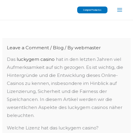
Skip
Comprar Productos
to
content
Leave a Comment
/
Blog
/ By
webmaster
Das
luckygem casino
hat in den letzten Jahren viel
Aufmerksamkeit auf sich gezogen. Es ist wichtig, die
Hintergründe und die Entwicklung dieses Online-
Casinos zu kennen, insbesondere im Hinblick auf
Lizenzierung, Sicherheit und die Fairness der
Spielchancen. In diesem Artikel werden wir die
wesentlichen Aspekte des luckygem casinos näher
beleuchten.
Welche Lizenz hat das luckygem casino?