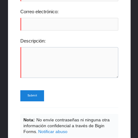
Correo electrónico:
Descripción:
Nota:
No envíe contraseñas ni ninguna otra
información confidencial a través de Bigin
Forms.
Notificar abuso