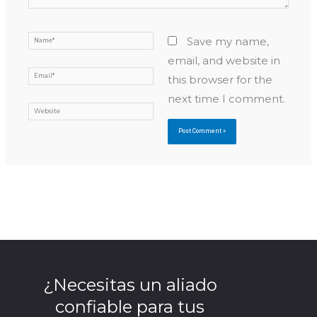
Name*
Save my name,
email, and website in
Email*
this browser for the
next time I comment.
Website
¿Necesitas un aliado
confiable para tus