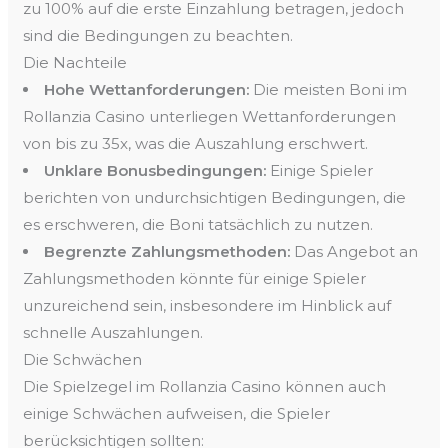
zu 100% auf die erste Einzahlung betragen, jedoch
sind die Bedingungen zu beachten.
Die Nachteile
Hohe Wettanforderungen:
Die meisten Boni im
Rollanzia Casino unterliegen Wettanforderungen
von bis zu 35x, was die Auszahlung erschwert.
Unklare Bonusbedingungen:
Einige Spieler
berichten von undurchsichtigen Bedingungen, die
es erschweren, die Boni tatsächlich zu nutzen.
Begrenzte Zahlungsmethoden:
Das Angebot an
Zahlungsmethoden könnte für einige Spieler
unzureichend sein, insbesondere im Hinblick auf
schnelle Auszahlungen.
Die Schwächen
Die Spielzegel im Rollanzia Casino können auch
einige Schwächen aufweisen, die Spieler
berücksichtigen sollten: