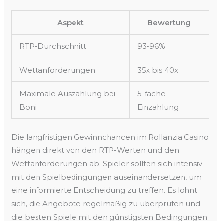
Aspekt
Bewertung
RTP-Durchschnitt
93-96%
Wettanforderungen
35x bis 40x
Maximale Auszahlung bei
5-fache
Boni
Einzahlung
Die langfristigen Gewinnchancen im Rollanzia Casino
hängen direkt von den RTP-Werten und den
Wettanforderungen ab. Spieler sollten sich intensiv
mit den Spielbedingungen auseinandersetzen, um
eine informierte Entscheidung zu treffen. Es lohnt
sich, die Angebote regelmäßig zu überprüfen und
die besten Spiele mit den günstigsten Bedingungen