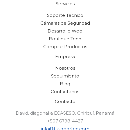
Servicios
Soporte Técnico
Cámaras de Seguridad
Desarrollo Web
Boutique Tech
Comprar Productos
Empresa
Nosotros
Seguimiento
Blog
Contáctenos
Contacto
David, diagonal a ECASESO, Chiriquí, Panamá
+507 6798-4427
info@tusoportec.com