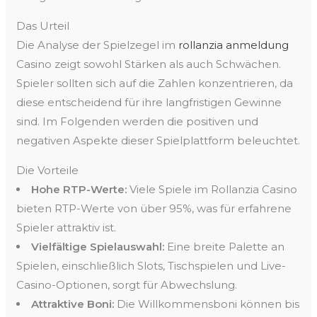
Das Urteil
Die Analyse der Spielzegel im
rollanzia anmeldung
Casino zeigt sowohl Stärken als auch Schwächen.
Spieler sollten sich auf die Zahlen konzentrieren, da
diese entscheidend für ihre langfristigen Gewinne
sind. Im Folgenden werden die positiven und
negativen Aspekte dieser Spielplattform beleuchtet.
Die Vorteile
Hohe RTP-Werte:
Viele Spiele im Rollanzia Casino
bieten RTP-Werte von über 95%, was für erfahrene
Spieler attraktiv ist.
Vielfältige Spielauswahl:
Eine breite Palette an
Spielen, einschließlich Slots, Tischspielen und Live-
Casino-Optionen, sorgt für Abwechslung.
Attraktive Boni:
Die Willkommensboni können bis