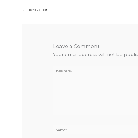
←
Previous Post
Leave a Comment
Your email address will not be publi
Type
here..
Name*