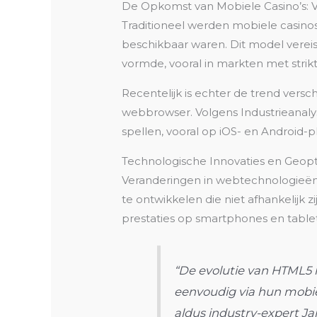
De Opkomst van Mobiele Casino’s: V
Traditioneel werden mobiele casinos
beschikbaar waren. Dit model vereis
vormde, vooral in markten met strik
Recentelijk is echter de trend vers
webbrowser. Volgens Industrieanal
spellen, vooral op iOS- en Androi
Technologische Innovaties en Geop
Veranderingen in webtechnologieën
te ontwikkelen die niet afhankelijk 
prestaties op smartphones en tablet
“De evolutie van HTML5 
eenvoudig via hun mobie
aldus industry-expert Ja