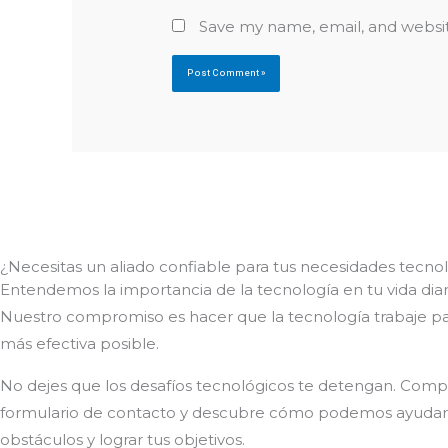
Save my name, email, and websit
¿Necesitas un aliado confiable para tus necesidades tecno
Entendemos la importancia de la tecnología en tu vida diar
Nuestro compromiso es hacer que la tecnología trabaje pa
más efectiva posible.
No dejes que los desafíos tecnológicos te detengan. Comp
formulario de contacto y descubre cómo podemos ayudart
obstáculos y lograr tus objetivos.