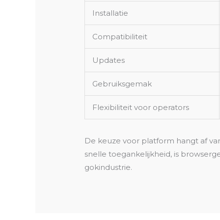
Installatie
Compatibiliteit
Updates
Gebruiksgemak
Flexibiliteit voor operators
De keuze voor platform hangt af van
snelle toegankelijkheid, is browse
gokindustrie.