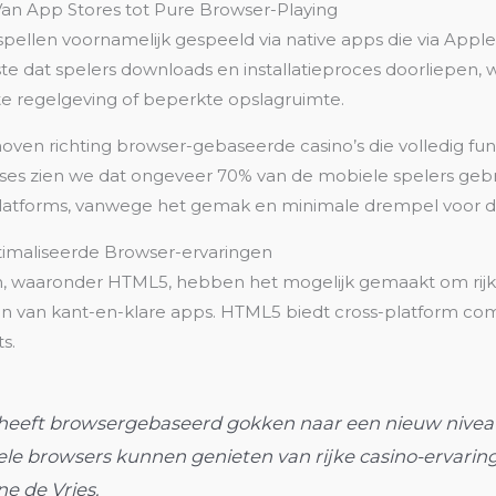
an App Stores tot Pure Browser-Playing
pellen voornamelijk gespeeld via native apps die via Appl
te dat spelers downloads en installatieproces doorliepen,
te regelgeving of beperkte opslagruimte.
choven richting browser-gebaseerde casino’s die volledig f
yses zien we dat ongeveer 70% van de mobiele spelers g
d-platforms, vanwege het gemak en minimale drempel voor 
timaliseerde Browser-ervaringen
, waaronder HTML5, hebben het mogelijk gemaakt om rijke
zijn van kant-en-klare apps. HTML5 biedt cross-platform com
s.
heeft browsergebaseerd gokken naar een nieuw niveau 
le browsers kunnen genieten van rijke casino-ervarin
ne de Vries.