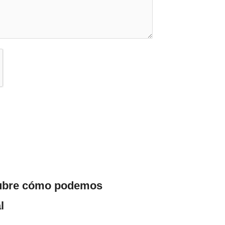
cubre cómo podemos
l