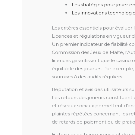
Les stratégies pour jouer en
Les innovations technologiq
Les critères essentiels pour évaluer l
Licences et régulations en vigueur da
Un premier indicateur de fiabilité co
Commission des Jeux de Malte, l’Aut
licences garantissent que le casino 
équitable des joueurs. Par exemple,
soumises à des audits réguliers.
Réputation et avis des utilisateurs s
Les retours des joueurs constituent u
et réseaux sociaux permettent d’anal
plaintes répétées concernant les re
de retards de paiement ou de pratiqu
Historique de transparence et de c