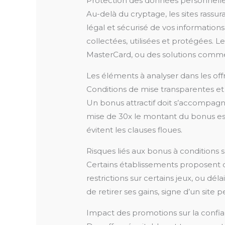
Protection des données personnelles
Au-delà du cryptage, les sites rass
légal et sécurisé de vos informatio
collectées, utilisées et protégées.
MasterCard, ou des solutions comme 
Les éléments à analyser dans les of
Conditions de mise transparentes et
Un bonus attractif doit s’accompagn
mise de 30x le montant du bonus est
évitent les clauses floues.
Risques liés aux bonus à conditions 
Certains établissements proposent d
restrictions sur certains jeux, ou dél
de retirer ses gains, signe d’un site
Impact des promotions sur la confia