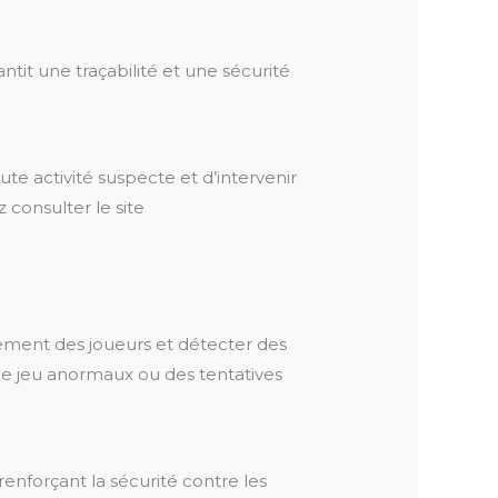
tit une traçabilité et une sécurité
te activité suspecte et d’intervenir
 consulter le site
rtement des joueurs et détecter des
de jeu anormaux ou des tentatives
enforçant la sécurité contre les