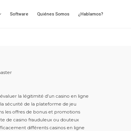
Software
Quiénes Somos
¿Hablamos?
aster
évaluer la légitimité d’un casino en ligne
la sécurité de la plateforme de jeu
ns les offres de bonus et promotions
te de casino frauduleux ou douteux
ficacement différents casinos en ligne