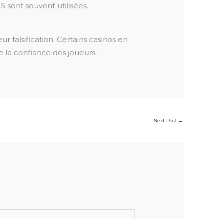
 sont souvent utilisées.
 falsification. Certains casinos en
e la confiance des joueurs.
Next Post
→