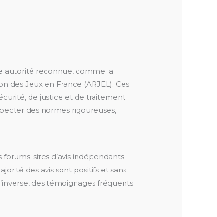
 une autorité reconnue, comme la
ion des Jeux en France (ARJEL). Ces
curité, de justice et de traitement
especter des normes rigoureuses,
s forums, sites d’avis indépendants
rité des avis sont positifs et sans
l’inverse, des témoignages fréquents