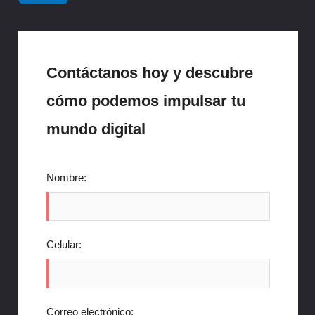
a
j
e
Contáctanos hoy y descubre
cómo podemos impulsar tu
mundo digital
Nombre:
Celular:
Correo electrónico: