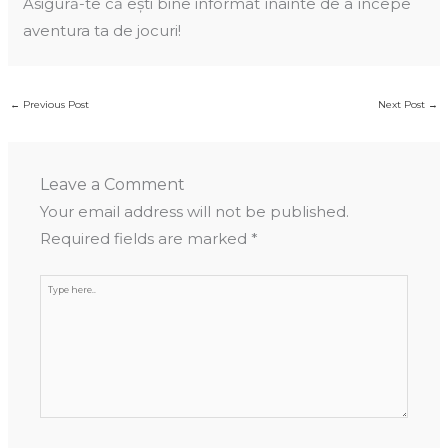
Asigură-te că ești bine informat înainte de a începe
aventura ta de jocuri!
←
Previous Post
Next Post
→
Leave a Comment
Your email address will not be published.
Required fields are marked
*
Type
here..