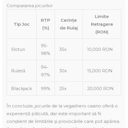
Compararea jocurilor
Limite
RTP
Cerințe
Tip Joc
Retragere
(%)
de Rulaj
(RON)
95-
Sloturi
35x
10,000 RON
98%
94-
Ruletă
30x
15,000 RON
97%
Blackjack
99%
25x
20,000 RON
În concluzie, jocurile de la vegashero casino oferă o
experiență plăcută, dar este important să fii
conștient de limitările și provocările care pot apărea.