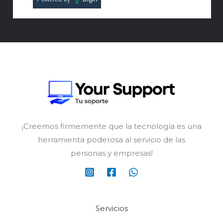
¡Creemos firmemente que la tecnología es una
herramienta poderosa al servicio de las
personas y empresas!
Servicios