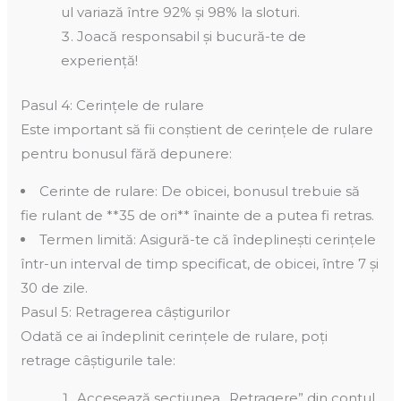
ul variază între 92% și 98% la sloturi.
Joacă responsabil și bucură-te de
experiență!
Pasul 4: Cerințele de rulare
Este important să fii conștient de cerințele de rulare
pentru bonusul fără depunere:
Cerinte de rulare: De obicei, bonusul trebuie să
fie rulant de **35 de ori** înainte de a putea fi retras.
Termen limită: Asigură-te că îndeplinești cerințele
într-un interval de timp specificat, de obicei, între 7 și
30 de zile.
Pasul 5: Retragerea câștigurilor
Odată ce ai îndeplinit cerințele de rulare, poți
retrage câștigurile tale:
Accesează secțiunea „Retragere” din contul