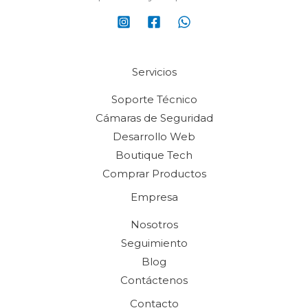
Servicios
Soporte Técnico
Cámaras de Seguridad
Desarrollo Web
Boutique Tech
Comprar Productos
Empresa
Nosotros
Seguimiento
Blog
Contáctenos
Contacto