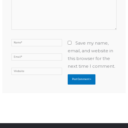
here..
Name*
Save my name,
email, and website in
Email*
this browser for the
next time I comment.
Website