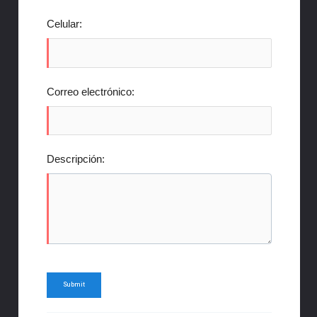
Celular:
Correo electrónico:
Descripción: