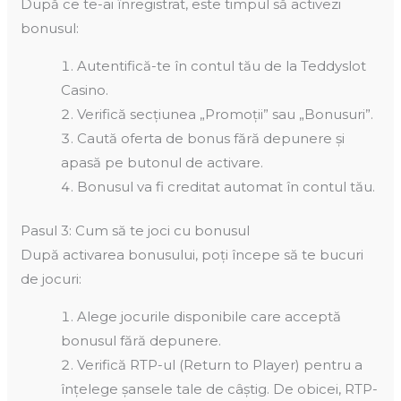
După ce te-ai înregistrat, este timpul să activezi
bonusul:
Autentifică-te în contul tău de la Teddyslot
Casino.
Verifică secțiunea „Promoții” sau „Bonusuri”.
Caută oferta de bonus fără depunere și
apasă pe butonul de activare.
Bonusul va fi creditat automat în contul tău.
Pasul 3: Cum să te joci cu bonusul
După activarea bonusului, poți începe să te bucuri
de jocuri:
Alege jocurile disponibile care acceptă
bonusul fără depunere.
Verifică RTP-ul (Return to Player) pentru a
înțelege șansele tale de câștig. De obicei, RTP-