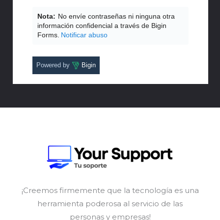
Nota:
No envíe contraseñas ni ninguna otra
información confidencial a través de Bigin
Forms.
Notificar abuso
Powered by
Bigin
¡Creemos firmemente que la tecnología es una
herramienta poderosa al servicio de las
personas y empresas!