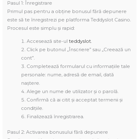
Pasul 1: Înregistrare
Primul pas pentru a obține bonusul fără depunere
este să te înregistrezi pe platforma Teddyslot Casino.
Procesul este simplu și rapid:
Accesează site-ul
teddyslot
.
Click pe butonul „Înscriere” sau „Creează un
cont”.
Completează formularul cu informațiile tale
personale: nume, adresă de email, dată
naștere.
Alege un nume de utilizator și o parolă.
Confirmă că ai citit și acceptat termenii și
condițiile.
Finalizează înregistrarea.
Pasul 2: Activarea bonusului fără depunere