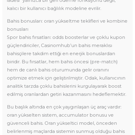
iadesi” yalnızca bir geri ödeme fonksiyonu değil,
kalıcı bir kullanıcı bağlılık modeline evrilir.
Bahis bonusları: oran yükseltme teklifleri ve kombine
bonusları
Spor bahis fırsatları: odds boosterlar ve çoklu kupon
güçlendiriciler, Casinomhub’un bahis meraklısı
bahisçilere takdim ettiği en enerjik bonuslardan
biridir. Bu fırsatlar, hem bahis öncesi (pre-match)
hem de canlı bahis oturumunda gelir oranını
optimize etmek için geliştirilmiştir. Odak, kullanıcının
analitik tarzda çoklu bahislerini kurgulayarak boost
edilmiş oranlardan getiri kazanmasını hedeflemektir.
Bu başlık altında en çok yaygınlaşan üç araç vardır:
oran yükselten sistem, accumulator bonusu ve
güvenceli bahis. Oran yükseltici model, önceden
belirlenmiş maçlarda sistemin sunmuş olduğu bahis