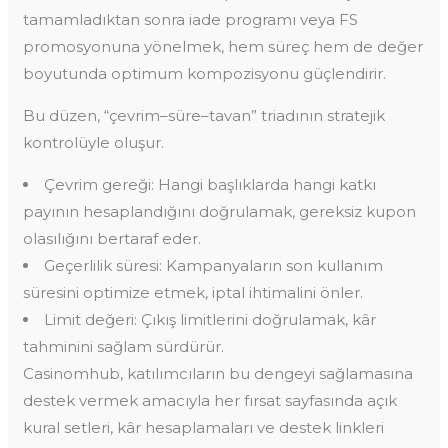
tamamladıktan sonra iade programı veya FS
promosyonuna yönelmek, hem süreç hem de değer
boyutunda optimum kompozisyonu güçlendirir.
Bu düzen, “çevrim–süre–tavan” triadının stratejik
kontrolüyle oluşur.
Çevrim gereği: Hangi başlıklarda hangi katkı
payının hesaplandığını doğrulamak, gereksiz kupon
olasılığını bertaraf eder.
Geçerlilik süresi: Kampanyaların son kullanım
süresini optimize etmek, iptal ihtimalini önler.
Limit değeri: Çıkış limitlerini doğrulamak, kâr
tahminini sağlam sürdürür.
Casinomhub, katılımcıların bu dengeyi sağlamasına
destek vermek amacıyla her fırsat sayfasında açık
kural setleri, kâr hesaplamaları ve destek linkleri