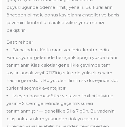
büyüklüğünde ödeme limiti) yer alır. Bu kuralların
önceden bilmek, bonus kayıplarını engeller ve bahis
çevrimini kontrollü olarak eksiksiz yürütmenizi
pekiştirir.
Basit rehber
Birinci adım: Katkı oranı verilerini kontrol edin –
Bonus yönergelerinde her içerik tipi için yüzde oranı
tanımlanır. Klasik slotlar genellikle çevrimde tam
sayılır, ancak zayıf RTP’li içeriklerde yüksek çevrim
hacmi gereklidir. Bu yüzden ılımlı risk düzeyinde slot
türlerini seçmek avantajlıdır.
İzleyen basamak: Süre ve tavan limitini takvime
yazın – Sistem genelinde geçerlilik süresi
tanımlanmıştır — genellikle 3 ila 7 gün. Bu vadenin
bitiş noktası işlem yükünden dolayı cash-out
süreçleri yavaşlayabilir; bu yüzden çevrimi erken