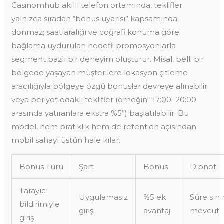
Casinomhub akıllı telefon ortamında, teklifler
yalnızca sıradan “bonus uyarısı” kapsamında
donmaz; saat aralığı ve coğrafi konuma göre
bağlama uydurulan hedefli promosyonlarla
segment bazlı bir deneyim oluşturur. Misal, belli bir
bölgede yaşayan müşterilere lokasyon çitleme
aracılığıyla bölgeye özgü bonuslar devreye alınabilir
veya periyot odaklı teklifler (örneğin “17:00–20:00
arasında yatıranlara ekstra %5”) başlatılabilir. Bu
model, hem pratiklik hem de retention açısından
mobil sahayı üstün hale kılar.
Bonus Türü
Şart
Bonus
Dipnot
Tarayıcı
Uygulamasız
%5 ek
Süre sınır
bildirimiyle
giriş
avantaj
mevcut
giriş