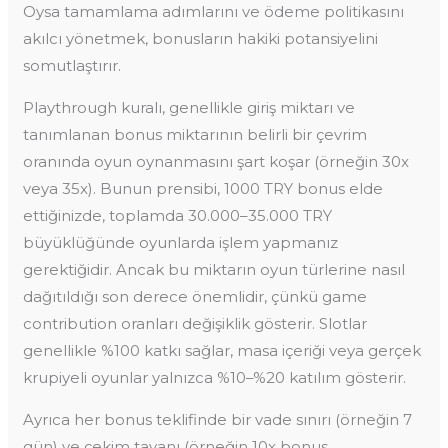
Oysa tamamlama adımlarını ve ödeme politikasını
akılcı yönetmek, bonusların hakiki potansiyelini
somutlaştırır.
Playthrough kuralı, genellikle giriş miktarı ve
tanımlanan bonus miktarının belirli bir çevrim
oranında oyun oynanmasını şart koşar (örneğin 30x
veya 35x). Bunun prensibi, 1000 TRY bonus elde
ettiğinizde, toplamda 30.000–35.000 TRY
büyüklüğünde oyunlarda işlem yapmanız
gerektiğidir. Ancak bu miktarın oyun türlerine nasıl
dağıtıldığı son derece önemlidir, çünkü game
contribution oranları değişiklik gösterir. Slotlar
genellikle %100 katkı sağlar, masa içeriği veya gerçek
krupiyeli oyunlar yalnızca %10–%20 katılım gösterir.
Ayrıca her bonus teklifinde bir vade sınırı (örneğin 7
gün) ve çekim tavanı (örneğin 10x bonus