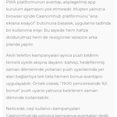
PWA platformunun avantajı, alışılagelmiş app
kurulum aşamasını yok etmesidir. Müşteri yalnızca
browser içinde Casinomhub platformunu “ana
ekrana kısayol” butonuna basarak, uygulama tadında
bir kullanıma erişir. Bu sayede hem hafıza
doldurulmaz hem de revizyonlar sessizce arka
planda yapılır.
Akıllı telefon kampanyaları ayrıca push bildirim
temelli üyelik akışına dayanır: bahisçi, hedeflenmiş
zaman dilimlerinde yollanan push uyarılarında yer
alan bağlantıya tek tıkla hemen bonus avantajını
uygulayabilir. Örnek olarak, “19:00 penceresinde %5
bonus” push uyarısı yalnızca belirlenen zaman
diliminde kullanılabilir.
Neticede, cep kullanıcı kampanyaları
Casinomhub’da yalnızca kampanya avantajları değil,