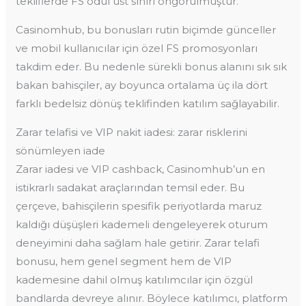
tekliflerde FS ödül üst sınırı öngörülmüştür.
Casinomhub, bu bonusları rutin biçimde günceller
ve mobil kullanıcılar için özel FS promosyonları
takdim eder. Bu nedenle sürekli bonus alanını sık sık
bakan bahisçiler, ay boyunca ortalama üç ila dört
farklı bedelsiz dönüş teklifinden katılım sağlayabilir.
Zarar telafisi ve VIP nakit iadesi: zarar risklerini
sönümleyen iade
Zarar iadesi ve VIP cashback, Casinomhub’un en
istikrarlı sadakat araçlarından temsil eder. Bu
çerçeve, bahisçilerin spesifik periyotlarda maruz
kaldığı düşüşleri kademeli dengeleyerek oturum
deneyimini daha sağlam hale getirir. Zarar telafi
bonusu, hem genel segment hem de VIP
kademesine dahil olmuş katılımcılar için özgül
bandlarda devreye alınır. Böylece katılımcı, platform