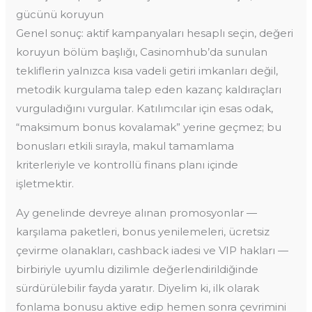
gücünü koruyun
Genel sonuç: aktif kampanyaları hesaplı seçin, değeri
koruyun bölüm başlığı, Casinomhub’da sunulan
tekliflerin yalnızca kısa vadeli getiri imkanları değil,
metodik kurgulama talep eden kazanç kaldıraçları
vurguladığını vurgular. Katılımcılar için esas odak,
“maksimum bonus kovalamak” yerine geçmez; bu
bonusları etkili sırayla, makul tamamlama
kriterleriyle ve kontrollü finans planı içinde
işletmektir.
Ay genelinde devreye alınan promosyonlar —
karşılama paketleri, bonus yenilemeleri, ücretsiz
çevirme olanakları, cashback iadesi ve VIP hakları —
birbiriyle uyumlu dizilimle değerlendirildiğinde
sürdürülebilir fayda yaratır. Diyelim ki, ilk olarak
fonlama bonusu aktive edip hemen sonra çevrimini