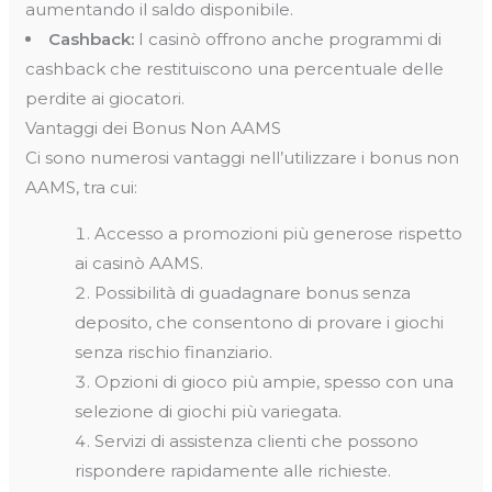
aumentando il saldo disponibile.
Cashback:
I casinò offrono anche programmi di
cashback che restituiscono una percentuale delle
perdite ai giocatori.
Vantaggi dei Bonus Non AAMS
Ci sono numerosi vantaggi nell’utilizzare i bonus non
AAMS, tra cui:
Accesso a promozioni più generose rispetto
ai casinò AAMS.
Possibilità di guadagnare bonus senza
deposito, che consentono di provare i giochi
senza rischio finanziario.
Opzioni di gioco più ampie, spesso con una
selezione di giochi più variegata.
Servizi di assistenza clienti che possono
rispondere rapidamente alle richieste.