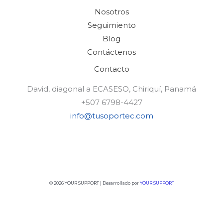
Nosotros
Seguimiento
Blog
Contáctenos
Contacto
David, diagonal a ECASESO, Chiriquí, Panamá
+507 6798-4427
info@tusoportec.com
© 2026 YOUR SUPPORT | Desarrollado por
YOUR SUPPORT