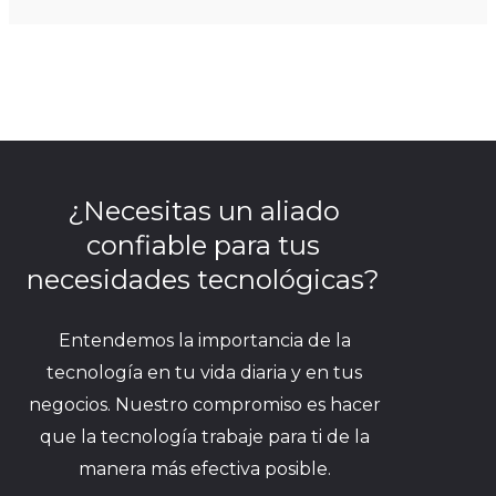
¿Necesitas un aliado
confiable para tus
necesidades tecnológicas?
Entendemos la importancia de la
tecnología en tu vida diaria y en tus
negocios. Nuestro compromiso es hacer
que la tecnología trabaje para ti de la
manera más efectiva posible.