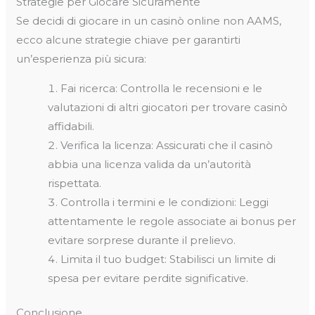
Strategie per Giocare Sicuramente
Se decidi di giocare in un casinò online non AAMS,
ecco alcune strategie chiave per garantirti
un’esperienza più sicura:
Fai ricerca: Controlla le recensioni e le
valutazioni di altri giocatori per trovare casinò
affidabili.
Verifica la licenza: Assicurati che il casinò
abbia una licenza valida da un’autorità
rispettata.
Controlla i termini e le condizioni: Leggi
attentamente le regole associate ai bonus per
evitare sorprese durante il prelievo.
Limita il tuo budget: Stabilisci un limite di
spesa per evitare perdite significative.
Conclusione