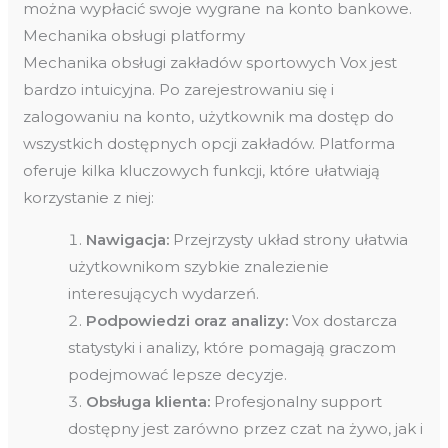
można wypłacić swoje wygrane na konto bankowe.
Mechanika obsługi platformy
Mechanika obsługi zakładów sportowych Vox jest
bardzo intuicyjna. Po zarejestrowaniu się i
zalogowaniu na konto, użytkownik ma dostęp do
wszystkich dostępnych opcji zakładów. Platforma
oferuje kilka kluczowych funkcji, które ułatwiają
korzystanie z niej:
Nawigacja:
Przejrzysty układ strony ułatwia
użytkownikom szybkie znalezienie
interesujących wydarzeń.
Podpowiedzi oraz analizy:
Vox dostarcza
statystyki i analizy, które pomagają graczom
podejmować lepsze decyzje.
Obsługa klienta:
Profesjonalny support
dostępny jest zarówno przez czat na żywo, jak i