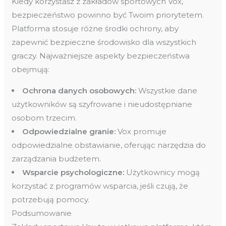
Kiedy korzystasz z zakładów sportowych Vox,
bezpieczeństwo powinno być Twoim priorytetem.
Platforma stosuje różne środki ochrony, aby
zapewnić bezpieczne środowisko dla wszystkich
graczy. Najważniejsze aspekty bezpieczeństwa
obejmują:
Ochrona danych osobowych:
Wszystkie dane
użytkowników są szyfrowane i nieudostępniane
osobom trzecim.
Odpowiedzialne granie:
Vox promuje
odpowiedzialne obstawianie, oferując narzędzia do
zarządzania budżetem.
Wsparcie psychologiczne:
Użytkownicy mogą
korzystać z programów wsparcia, jeśli czują, że
potrzebują pomocy.
Podsumowanie