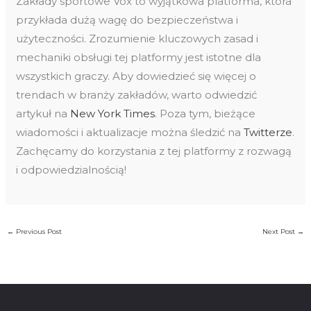
Zakłady sportowe Vox to wyjątkowa platforma, która
przykłada dużą wagę do bezpieczeństwa i
użyteczności. Zrozumienie kluczowych zasad i
mechaniki obsługi tej platformy jest istotne dla
wszystkich graczy. Aby dowiedzieć się więcej o
trendach w branży zakładów, warto odwiedzić
artykuł na
New York Times
. Poza tym, bieżące
wiadomości i aktualizacje można śledzić na
Twitterze
.
Zachęcamy do korzystania z tej platformy z rozwagą
i odpowiedzialnością!
←
Previous Post
Next Post
→