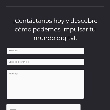
¡Contáctanos hoy y descubre
cómo podemos impulsar tu
mundo digital!
N
a
E
m
m
e
*
M
a
*
M
e
i
e
n
l
n
s
*
s
a
a
j