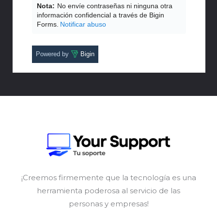
Nota:
No envíe contraseñas ni ninguna otra
información confidencial a través de Bigin
Forms.
Notificar abuso
Powered by
Bigin
¡Creemos firmemente que la tecnología es una
herramienta poderosa al servicio de las
personas y empresas!