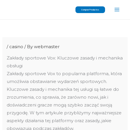
Skip
Comprar Productos
to
content
/
casino
/ By
webmaster
Zakłady sportowe Vox: Kluczowe zasady i mechanika
obsługi
Zakłady sportowe Vox to popularna platforma, która
umożliwia obstawianie wydarzeń sportowych.
Kluczowe zasady i mechanika tej usługi są łatwe do
zrozumienia, co sprawia, że zarówno nowi, jak i
doświadczeni gracze mogą szybko zacząć swoją
przygodę. W tym artykule przybliżymy najważniejsze
aspekty działania tej platformy oraz zasady, jakie
obowiązują podczas zakładów.