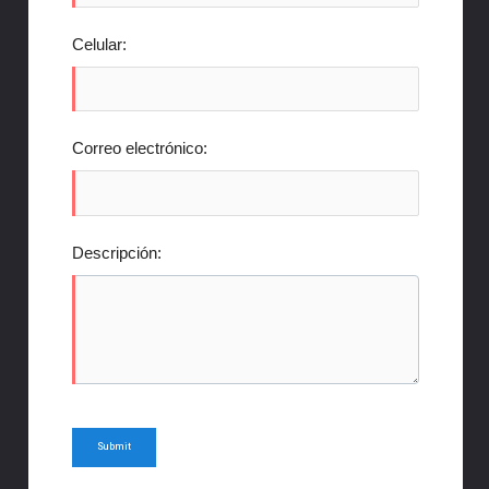
Celular:
Correo electrónico:
Descripción: