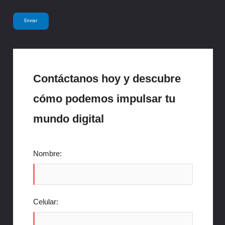
a
Enviar
m
e
Contáctanos hoy y descubre
cómo podemos impulsar tu
mundo digital
Nombre:
Celular: