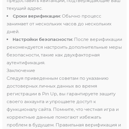
предоставить квитанции, подтверждающие ваш
текущий адрес.
Сроки верификации:
Обычно процесс
занимает от нескольких часов до нескольких
дней.
Настройки безопасности:
После верификации
рекомендуется настроить дополнительные меры
безопасности, такие как двухфакторная
аутентификация.
Заключение
Следуя приведенным советам по указанию
достоверных личных данных во время
регистрации в Pin Up, вы гарантируете защиту
своего аккаунта и упрощаете доступ к
функционалу сайта. Помните, что честная игра и
корректные данные помогают избежать
проблем в будущем. Правильная верификация и