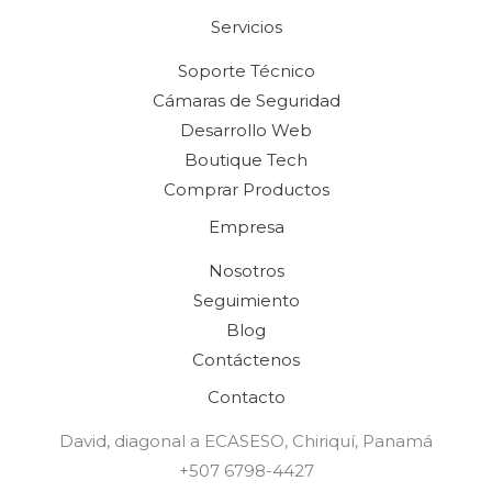
Servicios
Soporte Técnico
Cámaras de Seguridad
Desarrollo Web
Boutique Tech
Comprar Productos
Empresa
Nosotros
Seguimiento
Blog
Contáctenos
Contacto
David, diagonal a ECASESO, Chiriquí, Panamá
+507 6798-4427