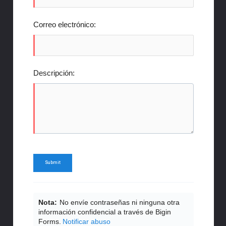
Correo electrónico:
Descripción:
Nota:
No envíe contraseñas ni ninguna otra
información confidencial a través de Bigin
Forms.
Notificar abuso