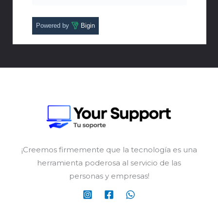
Powered by
Bigin
¡Creemos firmemente que la tecnología es una
herramienta poderosa al servicio de las
personas y empresas!