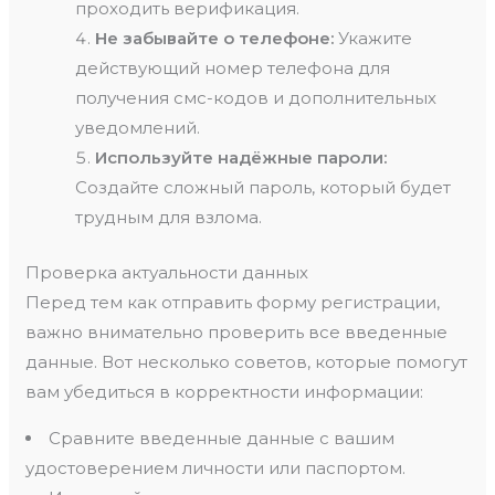
проходить верификация.
Не забывайте о телефоне:
Укажите
действующий номер телефона для
получения смс-кодов и дополнительных
уведомлений.
Используйте надёжные пароли:
Создайте сложный пароль, который будет
трудным для взлома.
Проверка актуальности данных
Перед тем как отправить форму регистрации,
важно внимательно проверить все введенные
данные. Вот несколько советов, которые помогут
вам убедиться в корректности информации:
Сравните введенные данные с вашим
удостоверением личности или паспортом.