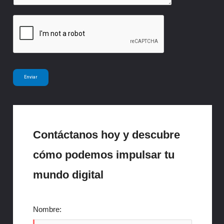
e
a
n
j
s
e
a
*
j
e
Enviar
N
a
m
e
Contáctanos hoy y descubre
cómo podemos impulsar tu
mundo digital
Nombre: