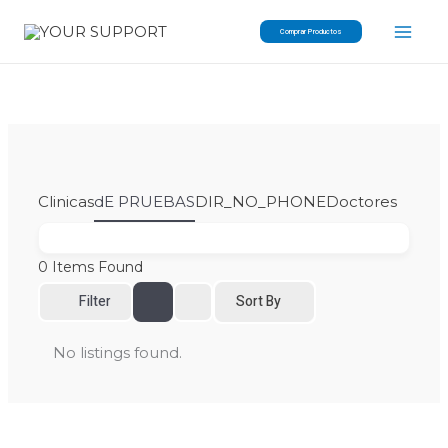
Skip
Comprar Productos
to
content
Clinicas
dE PRUEBAS
DIR_NO_PHONE
Doctores
0
Items Found
Filter
Sort By
No listings found.