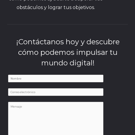
obstáculos y lograr tus objetivos.
¡Contáctanos hoy y descubre
cómo podemos impulsar tu
mundo digital!
N
a
E
E
m
m
m
e
a
M
a
*
i
e
i
l
n
l
M
s
*